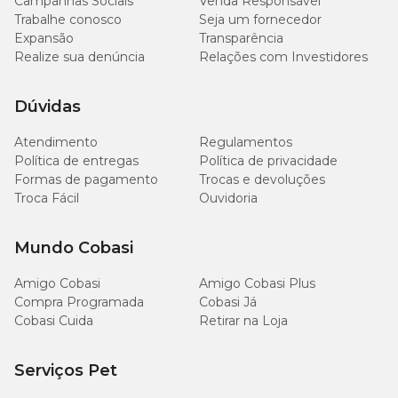
Campanhas Sociais
Venda Responsável
Trabalhe conosco
Seja um fornecedor
Separe uma escova e esponja nova apenas para uso na
Expansão
Transparência
limpeza do aquário;
Realize sua denúncia
Pegue os enfeites e separe em um tanque ou balde à parte;
Relações com Investidores
Limpe-os delicadamente e certifique-se que não há mais
resíduos;
Dúvidas
E por fim, lave-os em água corrente sem cloro ou com a
própria água do aquário.
Atendimento
Regulamentos
Política de entregas
Política de privacidade
Formas de pagamento
Trocas e devoluções
Troca Fácil
Ouvidoria
Mundo Cobasi
Amigo Cobasi
Amigo Cobasi Plus
Compra Programada
Cobasi Já
Cobasi Cuida
Retirar na Loja
Serviços Pet