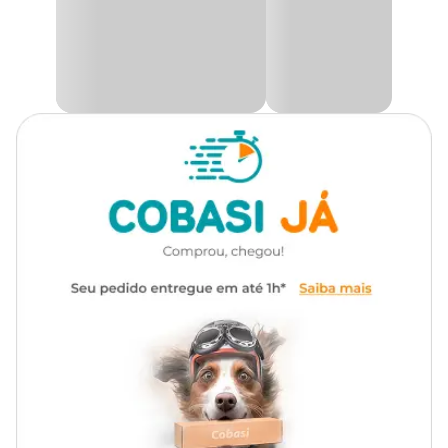
detalhes que imitam a madeira envelhecida e o charme rústico de
um
barco pesqueiro em miniatura
. Seu tamanho compacto é
ideal para aquários de todos os portes, proporcionando um ponto
de interesse que não sobrecarrega o ambiente, mas adiciona um
visual impressionante e elegante.
Feito com resina de poliéster resistente e durável, esse enfeite é ideal
para uso submerso, com a pintura atóxica que garante a
segurança do ecossistema aquático. A pintura de alta resistência
assegura que as cores e os detalhes do enfeite permaneçam
vibrantes e imutáveis por um longo tempo, mesmo com o uso
contínuo em água.
Além de sua beleza, o
enfeite pesqueiro para aquário
é de fácil
manutenção. Ele pode ser lavado com água corrente, o que facilita
a remoção de sujeira e mantém sua aparência limpa e atraente,
sem comprometer a integridade do material. Seu design oferece
não apenas uma decoração visualmente agradável, mas também
um pequeno refúgio para os peixes menores ou mais tímidos.Com
esse acessório, seu aquário ganha uma nova dimensão de beleza e
estilo. E aqui na Cobasi, você encontra o
Enfeite para Aquário
Pesqueiro Reduzido Aquária com preço
incrível. Compre
pelo site, app ou venha até uma das nossas lojas e proporcione um
toque de charme e aventura ao seu aquário, criando um ambiente
visualmente estimulante e seguro para seus peixes.