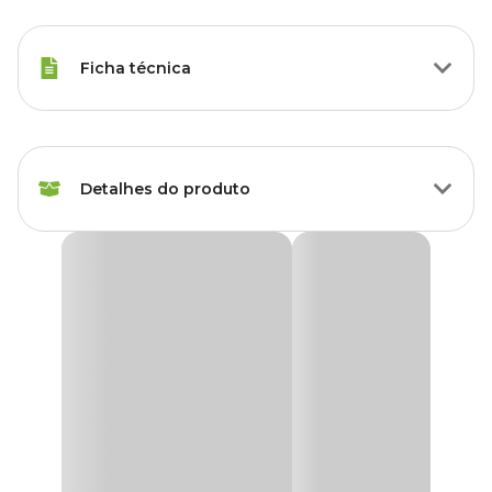
Ficha técnica
Marca
Aquaria
Detalhes do produto
Gênero
Unissex
Material
Resina
Enfeite para Aquário Pesqueiro Reduzido Aquária
Adicione um toque de rusticidade e autenticidade ao seu aquário
com o
Enfeite para Aquário Pesqueiro Reduzido Aquária
.
Inspirado em um pesqueiro tradicional, este enfeite traz um visual
acolhedor e único ao seu
aquário de água doce
, criando um
ambiente que remete a uma atmosfera tranquila e natural. Feito
de resina de poliéster de alta qualidade, é uma escolha excelente
para quem busca um enfeite detalhado e durável para seu aquário.
O design do
enfeite para aquário
é cuidadosamente esculpido
para refletir as características de um pesqueiro clássico, com