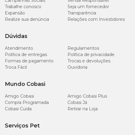
Campanhas Sociais
Venda Responsável
alguns passos para fazer a limpeza de forma correta:
Trabalhe conosco
Seja um fornecedor
Expansão
Transparência
Separe uma escova e esponja nova apenas para uso na
Realize sua denúncia
limpeza do aquário;
Relações com Investidores
Pegue os enfeites e separe em um tanque ou balde à parte;
Limpe-os delicadamente e certifique-se que não há mais
Dúvidas
resíduos;
E por fim, lave-os em água corrente sem cloro ou com a
própria água do aquário.
Atendimento
Regulamentos
Política de entregas
Política de privacidade
Formas de pagamento
Trocas e devoluções
Troca Fácil
Ouvidoria
Mundo Cobasi
Amigo Cobasi
Amigo Cobasi Plus
Compra Programada
Cobasi Já
Cobasi Cuida
Retirar na Loja
Serviços Pet