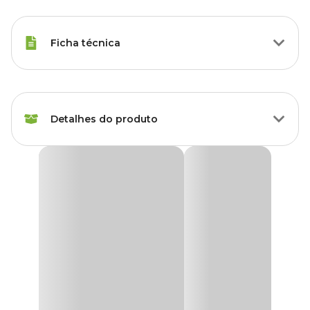
Ficha técnica
Marca
Aquaria
Detalhes do produto
Gênero
Unissex
Material
Resina
Enfeite para Aquário Caranguejo Aquária
Dê vida ao seu aquário com o
Enfeite para Aquário
Caranguejo Aquária
, um conjunto de 5 unidades perfeitas para
adicionar um charme marinho e uma atmosfera divertida ao seu
aquário de água doce. Com detalhes realistas, esses
enfeites em
forma de caranguejos
trazem um toque de naturalidade e
dinamismo, criando um ambiente subaquático envolvente e
cativante para seus peixes.
Feitos de resina de poliéster de alta qualidade, os
enfeites para
aquário
são duráveis, resistentes e seguros para o uso em