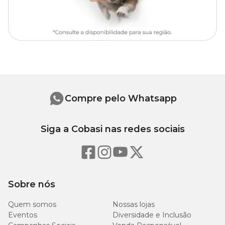
aventura ao seu aquário.
Composição
Resina de poliéster.
Medidas aproximadas
Compre pelo Whatsapp
Comprimento: 4cm;
Largura: 5cm;
Siga a Cobasi nas redes sociais
Altura: 1cm;
Peso: 60g.
Sobre nós
Como limpar os enfeites do aquário?
Quem somos
Nossas lojas
Assim como o aquário, é importante fazer a limpeza dos enfeites
Eventos
Diversidade e Inclusão
para não acumular resíduos e sujeira. Para isso, é necessário seguir