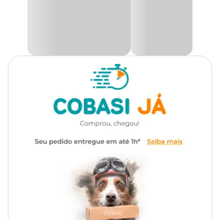
aquários. Cada caranguejo apresenta uma escultura detalhada e
cores vibrantes que imitam com perfeição a aparência desses
fascinantes crustáceos. O conjunto de 5 unidades permite criar
diferentes arranjos e distribuir os enfeites ao longo do
aquário
,
dando a sensação de um verdadeiro habitat marinho.
A pintura atóxica utilizada nos
Caranguejos para aquário
é
completamente segura para o ambiente aquático e seus
habitantes, não afetando a qualidade da água nem prejudicando
os peixes. Além disso, os caranguejos são fáceis de manter, podendo
ser lavados com água corrente para garantir que permaneçam
sempre limpos e vibrantes.
Ideais para
aquários de água doce
, esses enfeites proporcionam
uma decoração original e divertida, tornando o seu aquário ainda
mais interessante e visualmente agradável. O enfeite é a escolha
perfeita para quem busca uma decoração única e cheia de
personalidade, criando um ambiente subaquático repleto de vida e
movimento.
Com esse enfeite, seu
aquário
se transforma em um verdadeiro
ambiente de exploração, repleto de charme e personalidade. E aqui
na Cobasi, você encontra o
Enfeite para Aquário Caranguejo
Aquária com preço
incrível. Compre pelo site, app ou venha até
uma das nossas lojas e proporcione um toque de charme e