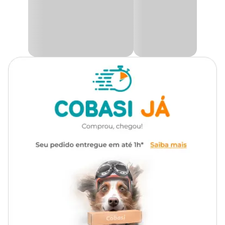
compacta torna-o perfeito para
aquários
de diversos tamanhos,
mantendo a estética e a funcionalidade sem sobrecarregar o
espaço.
Fabricado com resina de poliéster, o
enfeite para aquário
é
resistente à água, garantindo uma longa durabilidade, mesmo
com o uso constante em ambientes submersos. A pintura atóxica,
além de ser segura para os peixes e plantas, tem excelente
durabilidade, preservando a cor e a integridade do enfeite ao longo
do tempo.
Além disso, a manutenção da
âncora para aquário
é simples.
Ela pode ser lavada com água corrente, facilitando a limpeza e
preservando sua aparência por mais tempo. Com um design que
agrada tanto esteticamente quanto funcionalmente, este enfeite é
ideal para quem busca adicionar beleza e segurança ao seu
aquário.
Crie um ambiente subaquático inspirado nas aventuras do mar, e
ofereça um espaço seguro e confortável para seus peixes e plantas.
Aqui na Cobasi, você encontra o
Enfeite para Aquário Âncora
Pequena Aquária com preço
incrível. Compre pelo site, app ou
venha em uma das nossas lojas e aproveite as nossas ofertas!