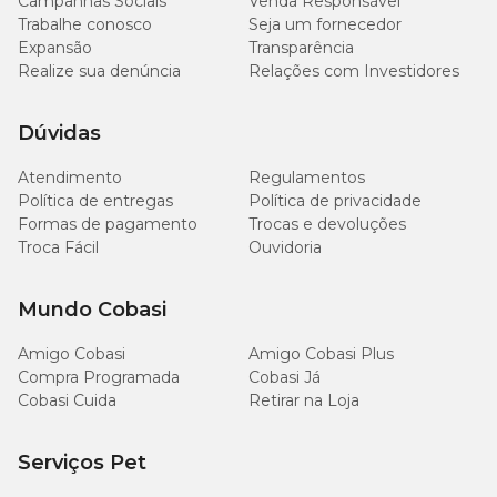
Campanhas Sociais
Venda Responsável
limpeza do aquário;
Trabalhe conosco
Seja um fornecedor
Pegue os enfeites e separe em um tanque ou balde à parte;
Expansão
Transparência
Limpe-os delicadamente e certifique-se que não há mais
Realize sua denúncia
resíduos;
Relações com Investidores
E por fim, lave-os em água corrente sem cloro ou com a
própria água do aquário.
Dúvidas
Atendimento
Regulamentos
Política de entregas
Política de privacidade
Formas de pagamento
Trocas e devoluções
Troca Fácil
Ouvidoria
Mundo Cobasi
Amigo Cobasi
Amigo Cobasi Plus
Compra Programada
Cobasi Já
Cobasi Cuida
Retirar na Loja
Serviços Pet