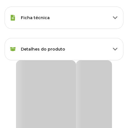
Ficha técnica
Marca
Aquaria
Detalhes do produto
Gênero
Unissex
Material
Resina
Enfeite para Aquário Âncora Pequena Aquária
Dê vida ao seu aquário de água doce com o
Enfeite para
Aquário Âncora Pequena Aquária
, uma peça charmosa que
traz um toque de aventura e estilo ao seu ambiente subaquático.
Feito de resina de poliéster de alta qualidade, este enfeite é ideal
para quem deseja criar um cenário marítimo encantador e seguro
para os peixes.
O design da
âncora
é detalhado e realista, proporcionando um
visual único que remete ao fundo do mar, criando um ambiente
de exploração para seus habitantes aquáticos. Sua estrutura leve e