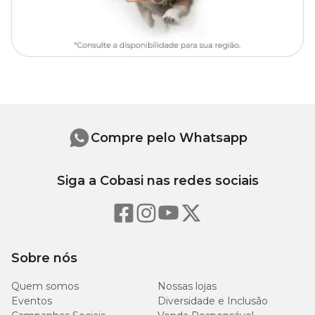
Composição
Resina de poliéster.
Medidas aproximadas
Comprimento: 6cm;
Largura: 5cm;
Compre pelo Whatsapp
Altura: 4cm;
Siga a Cobasi nas redes sociais
Peso: 50g.
Como limpar os enfeites do aquário?
Assim como o aquário, é importante fazer a limpeza dos enfeites
Sobre nós
para não acumular resíduos e sujeira. Para isso, é necessário seguir
alguns passos para fazer a limpeza de forma correta:
Quem somos
Nossas lojas
Eventos
Diversidade e Inclusão
Separe uma escova e esponja nova apenas para uso na