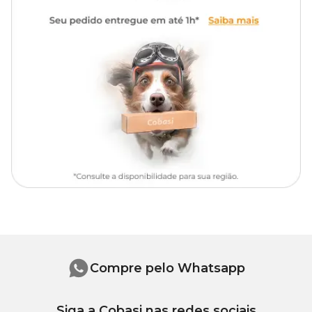
usar. A recomendação do fabricante é: diluir o produto em um
balde com água de acordo com a tabela referência a seguir.
Depois, recircule a solução por, no mínimo, 30 minutos.
Dosagem
pH encontrado
para
cada m³
7,0 a 7,2
10 ml
6,8 a 7,0
15 ml
abaixo de 6,8
20 ml
Obs: A pisicina poderá ser usada 2 horas após a aplicação do
Compre pelo Whatsapp
produto.
Cuidados no uso do produto
Siga a Cobasi nas redes sociais