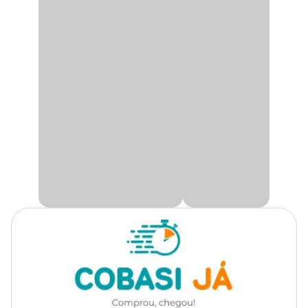
O
Elevador de pH Hidroazul
é um produto líquido concentrado
de fácil dosagem ideal para corrigir o pH baixo da água. O produto
é uma boa opção para deixar a atuação do cloro mais eficaz.
Elevador de pH Hidroazul: para que serve?
O
elevador de pH Hidroazul
serve para corrigir o baixo nível do
pH e neutralizar a acidez da água da piscina, o que evita o
endurecimento do cabelo e a ardência dos olhos.
Elevador de pH Hidroazul: composição química
O
Elevador de pH Hidroazul
concentrado contém:
Hidróxido de sódio: 10 - 30%
Aluminato de sódio: 2 - 15%
Elevador de pH Hidroazul: modo de uso
O
elevador de pH Hidroazul
é um concentrado muito fácil de