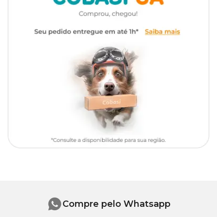
Aplicar 3 vezes ao dia na primeira semana e uma vez ao dia nos
demais dias, para melhor resultado. Não lavar ou passar nenhum
outro produto nas superfícies aplicadas.
Composição:
Metil Nonil; Cetona; Veículo Q.S.P.
Educar seu pet ficou muito mais fácil! Compre o
Educador Xô
Gatinho Pet Clean com um preço
especial que só a Cobasi
pode oferecer!
Compre pelo Whatsapp