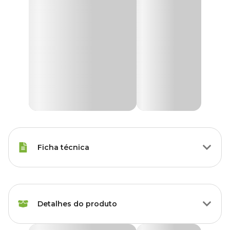
Ficha técnica
Raças de Gato
Todas as Raças
Detalhes do produto
Idade
Filhote, Adulto, Sênior