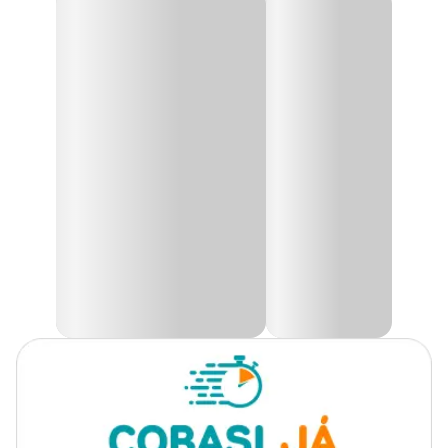
Marca
Pet Clean
Educador Xô Gatinho Pet Clean
Espantar o gato de um local que ele quer ficar, mas não pode,
Gênero
Unissex
muitas vezes é um problema, já que esses pets são muito
inteligentes e também muito teimosos.
Pensando nisso, o
Educador Xô Gatinho Pet Clean
foi feito
para que o pet não faça as necessidades em locais inadequados,
para proteger objetos e móveis das mordidas, arranhões e
brincadeiras dos gatos e também para proteger curativos, já que
possue um sabor amargo.
Esse
Educador para Gato
não faz mal nenhum ao pet, é atóxico
e seu cheiro é quase imperceptivél aos humanos.
Modo de uso:
Antes da aplicação, verifique se o ambiente esteja limpo e sem
cheiro. Aplique o produto diretamente no local desejado, por meio
de pulverização de uma distância aproximada 30 cm.
O poduto pode ser aplicado em locais como: sofá, rodapé, mesas,
rodas de carro.