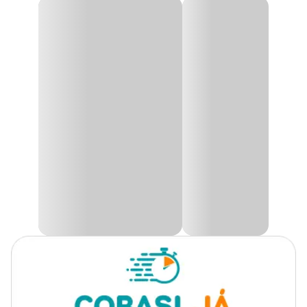
Educador Sanitário Repelente Good Pet Mundo
Raças de
Animal
Todas as Raças
Cachorro
O
Educador Sanitário Good Pet
foi fabricado para auxiliar no
processo de educação e treinamento de animais, repelindo cães e
Marca
Mundo Animal
gatos de fazer suas necessidades em locais imprópios.
Gênero
Unissex
Onde posso aplicar o Repelente Good Pet?
O
Repelente Good Pet
da Mundo Animal pode ser aplicado em
móveis, tapetes, carpetes, pisos, rodas de carro, portões, sofás,
jardins e outros locais onde você achar necessário. É um produto
atóxico e não mancha.
Modo de usar
Remover todos os vestígios de fezes e urina do local com
produtos que não contenham amônia;
Aplicar o
Good Pet Educador Sanitário
até umedecer a
área que se deseja proteger;