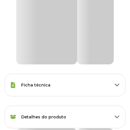
Ficha técnica
Raças Minis, Raças Pequenas,
Porte
Raças Médias, Raças Grandes
Detalhes do produto
Idade
Filhote, Adulto, Sênior