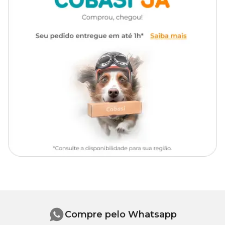
Reaplicar conforme a necessidade.
Educador Sanitário Repelente Good Pet com o
melhor preço é só na Cobasi
Só aqui na Cobasi você encontra o
Educador Sanitário
Repelente Good Pet com o melhor preço
. No site, app ou nas
lojas físicas, você também tem à disposição uma grande variedade
de
itens de higiene
e tudo o que seu pet precisa.
Compre pelo Whatsapp