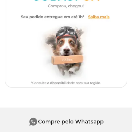
Por ser uma suculenta, a
Echeveria Mini
armazena água em
suas folhas grossas, dispensando regas frequentes. Sua beleza e
resistência a diferentes condições climáticas fazem dela uma
excelente escolha para quem busca uma planta que adicione
charme e elegância sem demandar grandes cuidados.
Ela pode ser cultivada em vasos, canteiros ou conjuntos de terra,
oferecendo versatilidade tanto para ambientes internos quanto
externos. No entanto, é importante lembrar que a planta deve ser
protegida de excessos de umidade para garantir seu crescimento
saudável.
Para maiores informações e tirar todas suas dúvidas sobre essa ou
outras plantas, consulte um especialista de jardinagem numa loja
física da Cobasi. Aqui você encontra tudo o que você precisa para
seu jardim. Aproveite e compre a
Echeveria Mini com preço
imperdível!
Iluminação
A
Echeveria Mini
pode receber luz direta do Sol ou ficar em locais
Compre pelo Whatsapp
com meia sombra durante algumas horas do dia. Para garantir o
crescimento saudável da planta e florescimento das flores róseas, é