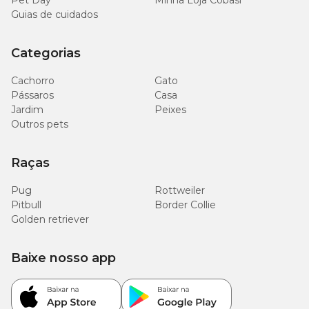
Pet Day
Minha Loja Cobasi
Guias de cuidados
Categorias
Cachorro
Gato
Pássaros
Casa
Jardim
Peixes
Outros pets
Raças
Pug
Rottweiler
Pitbull
Border Collie
Golden retriever
Baixe nosso app