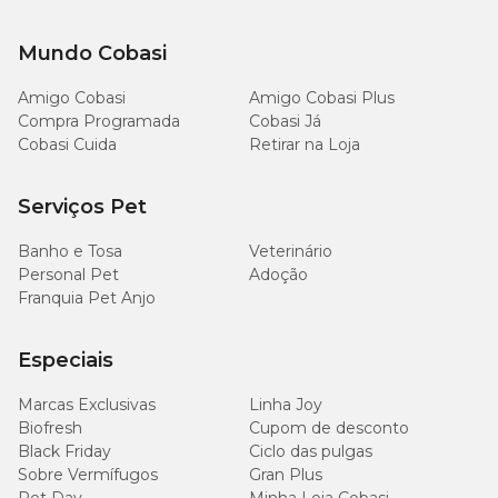
Poda
Mundo Cobasi
Retire as folhas secas e amareladas regularmente para manter a
Amigo Cobasi
Amigo Cobasi Plus
planta limpa e saudável. A poda é importante para promover o
crescimento contínuo e a beleza das folhas.
Compra Programada
Cobasi Já
Cobasi Cuida
Retirar na Loja
Método de propagação ou replante
Serviços Pet
A propagação da
Echeveria Mini
é feita por brotos laterais. Corte
um broto com cerca de 4 cm de diâmetro e 3 cm de talo e deixe
Banho e Tosa
Veterinário
secar à sombra por uma semana. Após cicatrizar, o broto pode ser
Personal Pet
Adoção
plantado no canteiro ou vaso definitivo.
Franquia Pet Anjo
Especiais
Marcas Exclusivas
Linha Joy
Biofresh
Cupom de desconto
Black Friday
Ciclo das pulgas
Sobre Vermífugos
Gran Plus