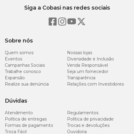
essencial que ela receba luminosidade adequada.
Siga a Cobasi nas redes sociais
Rega
A
Echeveria Mini
dispensa regas frequentes, pois armazena água
em suas folhas. Na primavera e outono, regue a planta uma vez
Sobre nós
por semana. Durante o verão, regue a cada 4 dias, e no inverno,
regue somente a cada 10 dias.
Quem somos
Nossas lojas
Eventos
Diversidade e Inclusão
Substrato
Campanhas Sociais
Venda Responsável
Trabalhe conosco
Seja um fornecedor
Utilize uma mistura na proporção de 2/3 de terra vegetal e 1/3 de
Expansão
Transparência
areia ou pedrisco para garantir boa drenagem e crescimento
Realize sua denúncia
Relações com Investidores
saudável da planta.
Dúvidas
Adubação
Atendimento
Regulamentos
Para uma adubação eficaz, use NPK 5-10-10 ou NPK 7-14-14 uma
Política de entregas
Política de privacidade
vez por mês, garantindo que a planta receba os nutrientes
Formas de pagamento
Trocas e devoluções
necessários para seu desenvolvimento.
Troca Fácil
Ouvidoria