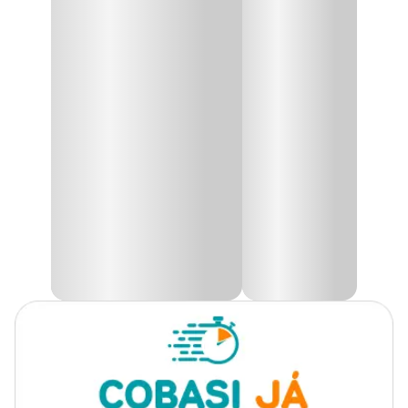
Gênero
Unissex
Echeveria Mini - Rosa de Pedra Pote 11
Grupo
Plantas
Produto disponível exclusivamente para retirada
em lojas Cobasi de São Paulo, com opção de
escolha do modelo disponível no momento da
Tipo de Planta
Folhagem
retirada.
Utilidade
Decoração
A
Echeveria Mini
, também conhecida como Rosa de Pedra ou
Bola-de-neve, é uma das suculentas mais populares. De origem
Ambiente
Interno
alemã, a Echeveria é composta por diversas espécies do gênero
Echeveria, que se destacam por suas folhas rígidas e carnudas, que
formam rosetas. Ideal para jardins e ambientes internos, essa
Tipo de Iluminação
Direta
planta perene tem um porte compacto, atingindo de 8 a 10 cm de
diâmetro e 12 cm de altura.
Rega
Mínima
As flores pequenas e róseas da
Rosa de Pedra
possuem um valor
ornamental secundário, sendo menos destacadas que a própria
folhagem. Adaptável, a Echeveria Mini pode ser cultivada tanto
em locais com luz direta do sol quanto em locais com meia
sombra, tornando-se uma excelente opção para decoração prática
e de fácil manutenção.