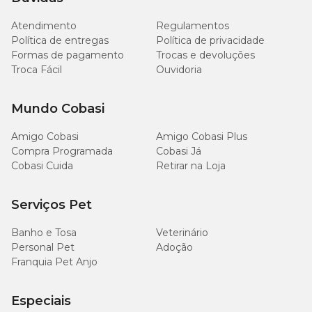
2
de 52,6 a 70kg
comprimidos
Atendimento
Regulamentos
Política de entregas
Política de privacidade
Formas de pagamento
Trocas e devoluções
Troca Fácil
Ouvidoria
O comprimido tem formato de ossinho previamente sulcado e
poderá ser dividido ao meio para ajuste da posologia. A dosagem e
Mundo Cobasi
a frequência recomendada podem ser modificadas à critério do
médico-veterinário.
Amigo Cobasi
Amigo Cobasi Plus
Compra Programada
Cobasi Já
Contraindicação
Cobasi Cuida
Retirar na Loja
Recomenda-se não administrar o produto a cães com menos de 3
semanas e cadelas nas primeiras 4 (quatro) semanas de gestação,
Serviços Pet
devido à ausência de estudos de segurança e eficácia.
Banho e Tosa
Veterinário
Personal Pet
Adoção
Drontal Plus + Sabor 35kg com o melhor preço é aqui na
Franquia Pet Anjo
Cobasi
Está buscando por
Vermífugo Drontal Plus Mais sabor 35kg
Especiais
com preço baixo
? A Cobasi é o lugar certo! Só aqui você