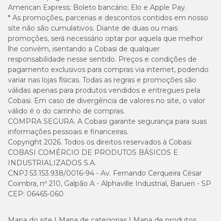
American Express; Boleto bancário; Elo e Apple Pay.
* As promoções, parcerias e descontos contidos em nosso
site não são cumulativos. Diante de duas ou mais
promoções, será necessário optar por aquela que melhor
lhe convém, isentando a Cobasi de qualquer
responsabilidade nesse sentido. Preços e condições de
pagamento exclusivos para compras via internet, podendo
variar nas lojas físicas. Todas as regras e promoções são
válidas apenas para produtos vendidos e entregues pela
Cobasi. Em caso de divergência de valores no site, o valor
válido é o do carrinho de compras.
COMPRA SEGURA. A Cobasi garante segurança para suas
informações pessoais e financeiras.
Copyright 2026. Todos os direitos reservados à Cobasi.
COBASI COMÉRCIO DE PRODUTOS BÁSICOS E
INDUSTRIALIZADOS S.A.
CNPJ 53.153.938/0016-94 - Av. Fernando Cerqueira César
Coimbra, nº 210, Galpão A - Alphaville Industrial, Barueri - SP
CEP: 06465-060
Mapa do site
Mapa de categorias
Mapa de produtos