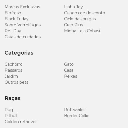
encontra as melhores marcas e tudo o que seu pet precisa. Compre
Marcas Exclusivas
Linha Joy
pelo site, App ou em uma de nossas lojas físicas perto de você.
Biofresh
Cupom de desconto
Black Friday
Ciclo das pulgas
Sobre Vermífugos
Gran Plus
Pet Day
Minha Loja Cobasi
Guias de cuidados
Categorias
Cachorro
Gato
Pássaros
Casa
Jardim
Peixes
Outros pets
Raças
Pug
Rottweiler
Pitbull
Border Collie
Golden retriever