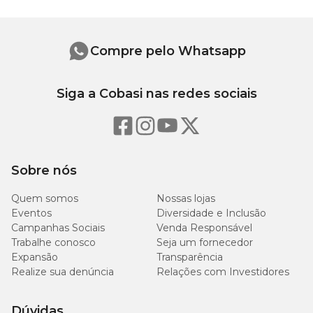
Cada comprimido contém:
Febantel: 525 mg
Praziquantel: 175 mg
Compre pelo Whatsapp
Pamoato de Pirantel: 504 mg
Excipientes q.s.p.: 3948,9 mg
Siga a Cobasi nas redes sociais
Modo de uso sugerido
Peso do animal
Dosagem
Sobre nós
1/2
de 10 a 17,5kg
comprimido
Quem somos
Nossas lojas
Eventos
Diversidade e Inclusão
Campanhas Sociais
Venda Responsável
1
de 17,6 a 35kg
Trabalhe conosco
Seja um fornecedor
comprimido
Expansão
Transparência
Realize sua denúncia
Relações com Investidores
1 + 1/2
de 35,1 a 52,5kg
comprimidos
Dúvidas