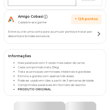
Amigo Cobasi
+
129
pontos
Cadastre-se e ganhe
Entre ou crie uma conta para acumular pontos e trocar por
descontos e brindes exclusivos.
Informações
Mais palatável com 3 vezes mais sabor de carne;
Cada comprimido trata 35kg;
Trata as principais verminoses intestinais e giardíase;
Elimina a giárdia com apenas três doses;
Pode ser usado em cães a partir de 3 semanas de idade;
Comprimidos palatáveis em formato de ossinho.
PRODUTO ORIGINAL