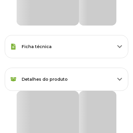
Ficha técnica
Raças Minis, Raças Pequenas,
Porte
Raças Médias, Raças Grandes
Detalhes do produto
Modo de
Tópico
Aplicação
Desodorante Antipulgas e Carrapatos para Cães
Mon Ami
Idade
Filhote, Adulto, Sênior
O
Desodorante antipulgas e carrapatos Mon Ami
age com
total eficácia no combate às pulgas e carrapatos dos cães, uma
Raças de
solução abrangente para o bem-estar do seu cão.
Todas as Raças
Cachorro