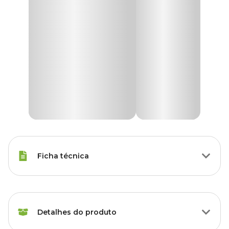
Ficha técnica
Raças Minis, Raças Pequenas,
Porte
Raças Médias, Raças Grandes
Detalhes do produto
Idade
Filhote, Adulto, Sênior