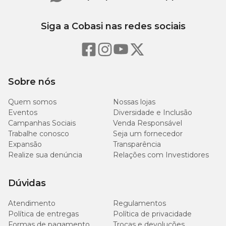
busque a orientação de um médico-veterinário
!
Siga a Cobasi nas redes sociais
Dermogen Oto: fórmula e composição
Cada frasco de Dermogen Oto 100 ml contém:
trolamina;
polissorbato;
Sobre nós
cloreto de sódio;
composto de fenoxietanol e parabenos;
Quem somos
Nossas lojas
alantoína;
Eventos
extrato de aloe vera;
Diversidade e Inclusão
ácido lático;
Campanhas Sociais
Venda Responsável
água purificada.
Trabalhe conosco
Seja um fornecedor
Expansão
Transparência
Realize sua denúncia
Relações com Investidores
Precauções na limpeza auricular
O Dermogen Oto limpador auricular é uma
solução higiênica
Dúvidas
de uso externo
. Durante a aplicação, evite o contato com feridas
abertas e a região dos olhos do animal de estimação.
Atendimento
Regulamentos
Política de entregas
Política de privacidade
E embora este não seja um
produto com prescrição
Formas de pagamento
veterinária obrigatória
, a orientação de um profissional torna
Trocas e devoluções