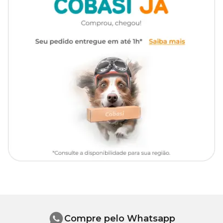
Dermogen Oto: para que serve?
O Dermogen Oto é um higienizador auricular veterinário que
serve para a limpeza adequada das orelhas de cães e gatos.
Dermogen Oto: como usar?
O Dermogen Oto deve ser utilizado de
1 a 2 vezes na semana
. O
uso diário ou com intervalos especiais só é recomendado mediante
prescrição veterinária.
Veja como aplicar Dermogen Oto
O Dermogen Oto para gatos e cães é muito fácil de usar! Segundo
o fabricante, a solução deve ser aplicada diretamente no pavilhão
auricular e no conduto auditivo do seu pet.
Em seguida, é preciso massagear as orelhas do animal e utilizar
um
algodão
úmido para remover o excesso do líquido.
Para mais instruções de uso de solução auricular, leia a bula
Compre pelo Whatsapp
completa e