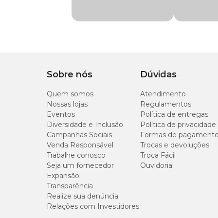
Canola.
Indicação
Para pele e pelagem 
Modo de usar
Composição
Óleo de peixe, óleo d
De acordo com a
bula do Demevert
a administração do 
Apresentação
Frasco com 240ml
um médico-veterinário.
Sobre nós
Dúvidas
Tipo de Pet
Cachorros
Peso do animal
Quem somos
Atendimento
Nossas lojas
Regulamentos
Até 5kg
Eventos
Política de entregas
Diversidade e Inclusão
Política de privacidade
De 6 a 10kg
Campanhas Sociais
Formas de pagament
Venda Responsável
Trocas e devoluções
Trabalhe conosco
Troca Fácil
Acima de 10kg
Seja um fornecedor
Ouvidoria
Expansão
Transparência
Realize sua denúncia
Relações com Investidores
Níveis de garantia por 1000 ml do produto