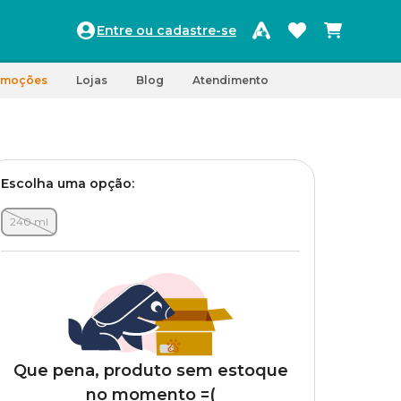
Entre ou cadastre-se
omoções
Lojas
Blog
Atendimento
Escolha uma opção:
240 ml
Que pena, produto sem estoque
no momento =(