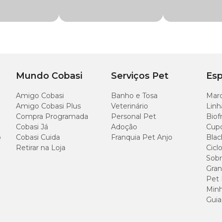
de cães e gatos
e girassol refinado, biotina, zinco aminoácido quelato
medicamento deve ser uma vez ao dia na dosagem sugerida abaixo ou confor
Mundo Cobasi
Serviços Pet
Esp
Quant
Amigo Cobasi
Banho e Tosa
Marc
Amigo Cobasi Plus
Veterinário
Linh
3 ml
Compra Programada
Personal Pet
Biof
Cobasi Já
Adoção
Cup
5 ml
o
Cobasi Cuida
Franquia Pet Anjo
Blac
Retirar na Loja
Cicl
Sobr
10 ml
Gran
Pet
Minh
Guia