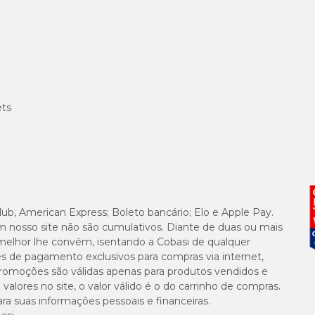
65 g
346 g
298 g
ets
1.180 mg
120.000 
1.000 UI
lub, American Express; Boleto bancário; Elo e Apple Pay.
m nosso site não são cumulativos. Diante de duas ou mais
2.100 m
melhor lhe convém, isentando a Cobasi de qualquer
es de pagamento exclusivos para compras via internet,
e promoções são válidas apenas para produtos vendidos e
alores no site, o valor válido é o do carrinho de compras.
suas informações pessoais e financeiras.