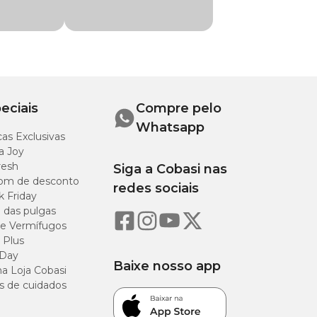
me orientação de
eciais
Compre pelo
idade
Whatsapp
as Exclusivas
a Joy
resh
Siga a Cobasi nas
om de desconto
redes sociais
k Friday
o das pulgas
e Vermífugos
 Plus
 Day
Baixe nosso app
a Loja Cobasi
s de cuidados