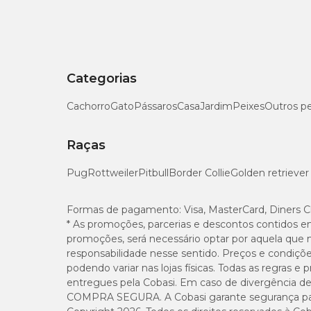
Ômega 3 (ácido linolênico)
Ômega 6 (ácido linoléico)
Categorias
Ômega 9 (ácido oléico)
Cachorro
Gato
Pássaros
Casa
Jardim
Peixes
Outros p
Biotina
Raças
Vitamina A
Pug
Rottweiler
Pitbull
Border Collie
Golden retriever
Vitamina E
Formas de pagamento:
Visa, MasterCard, Diners C
* As promoções, parcerias e descontos contidos e
Zinco
promoções, será necessário optar por aquela que 
responsabilidade nesse sentido. Preços e condiçõ
podendo variar nas lojas físicas. Todas as regras 
entregues pela Cobasi. Em caso de divergência de v
COMPRA SEGURA. A Cobasi garante segurança para 