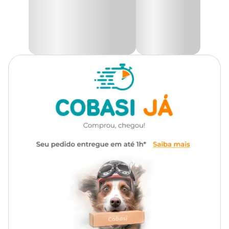
Ele vai decorar seu ambiente, pois as plantas trazem alegria e
aconchego à casa. Perfeito para todos os tipos de ambientes e
jardins.
Autoirrigável
Não
Produto feito artesanalmente, pode haver pequenas variações nas
medidas e cores por conta do alto padrão na queima.
Na Cobasi, você encontra a Cuia Cerâmica Rosana Natural Vasos
Tupã com
preço
especial.
Medidas aproximadas:
Nº 0 -
A: 7 cm x L: 22 cm
Nº 01 -
A: 10 cm x L: 29 cm
Nº 02 -
A: 11 cm x L: 40 cm