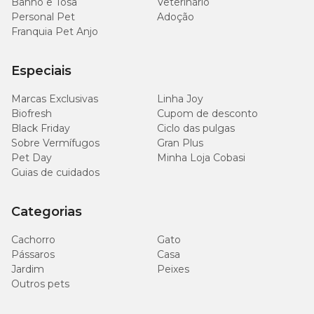
Banho e Tosa
Veterinário
Personal Pet
Adoção
Franquia Pet Anjo
Especiais
Marcas Exclusivas
Linha Joy
Biofresh
Cupom de desconto
Black Friday
Ciclo das pulgas
Sobre Vermífugos
Gran Plus
Pet Day
Minha Loja Cobasi
Guias de cuidados
Categorias
Cachorro
Gato
Pássaros
Casa
Jardim
Peixes
Outros pets