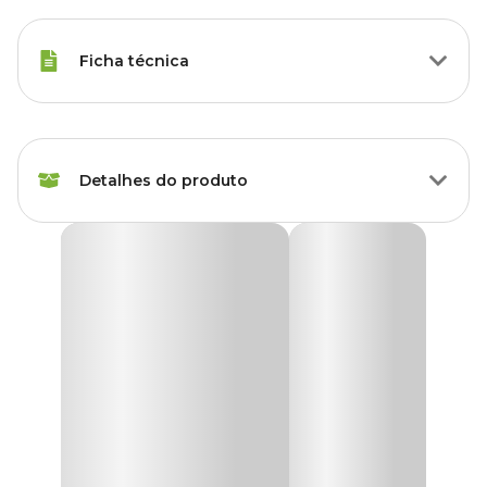
Ficha técnica
Marca
Vasos Tupa
Detalhes do produto
Cor
Terracota
Gênero
Unissex
Cuia Cerâmica Rosana Natural Vasos Tupã
A
Cuia Cerâmica Rosana Natural Vasos Tupã
é fabricada
Material
Cerâmica
artesanalmente em cerâmica, trazendo modernidade para
qualquer ambiente, destinada ao cultivo de plantas e arranjos de
mesa.
Tipo de Produto
Cachepô
Estes produtos são confeccionados com argila selecionada,
modelados em torno cerâmico e recebem queima de alto padrão;
Acompanha prato?
Não
acrescentando tecnologia e modernidade às criações e garantindo,
além de beleza, mais resistência e durabilidade.
Possui furo?
Não