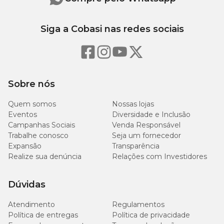
Sulfato de Sódio, Glicirrizinato Dipotássico, Conservantes,
Edulcorante e Aroma de tutti-frutti.
Siga a Cobasi nas redes sociais
Seu pet sem tártaro e com bom hálito. Aqui na Cobasi, além de
você encontrar o
Creme Dental Guard Pet Society com preço
especial, você encontra a maior variedade de produtos para o seu
pet com descontos exclusivos. Confira!
Sobre nós
Quem somos
Nossas lojas
Eventos
Diversidade e Inclusão
Campanhas Sociais
Venda Responsável
Trabalhe conosco
Seja um fornecedor
Expansão
Transparência
Realize sua denúncia
Relações com Investidores
Dúvidas
Atendimento
Regulamentos
Política de entregas
Política de privacidade