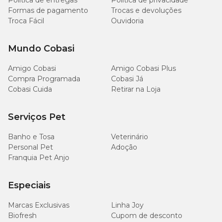
Política de entregas
Política de privacidade
Formas de pagamento
Trocas e devoluções
Troca Fácil
Ouvidoria
Quantidade diária recomendada
Mundo Cobasi
Amigo Cobasi
Amigo Cobasi Plus
Peso do cão
Quantidade
Compra Programada
Cobasi Já
Cobasi Cuida
Retirar na Loja
De 2 a 3 kg
1 unidade
Serviços Pet
De 4 a 5 kg
2 unidades
Banho e Tosa
Veterinário
De 6 a 10 kg
3 unidades
Personal Pet
Adoção
Franquia Pet Anjo
De 11 a 15 kg
4 unidades
Especiais
De 16 a 20 kg
5 unidades
Marcas Exclusivas
Linha Joy
Biofresh
Cupom de desconto
De 21 a 30 kg
6 unidades