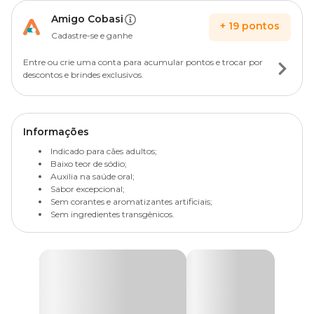
Amigo Cobasi
+
19
pontos
Cadastre-se e ganhe
Entre ou crie uma conta para acumular pontos e trocar por
descontos e brindes exclusivos.
Informações
Indicado para cães adultos;
Baixo teor de sódio;
Auxilia na saúde oral;
Sabor excepcional;
Sem corantes e aromatizantes artificiais;
Sem ingredientes transgênicos.