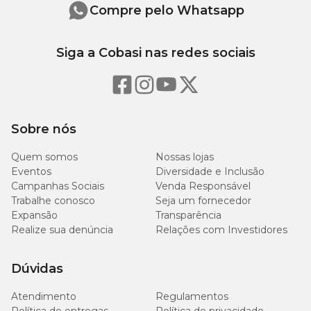
30
Compre pelo Whatsapp
Matéria Fibrosa (máx.)
3%
g/kg
Siga a Cobasi nas redes sociais
30
Matéria Mineral (máx.)
3%
g/kg
1.000
Cálcio (mín.)
0,1%
mg/kg
Sobre nós
5.000
Cálcio (máx.)
0,5%
Quem somos
Nossas lojas
mg/kg
Eventos
Diversidade e Inclusão
Campanhas Sociais
Venda Responsável
1.000
Fósforo (mín.)
0,1%
Trabalhe conosco
Seja um fornecedor
mg/kg
Expansão
Transparência
Realize sua denúncia
Relações com Investidores
1.500
Sódio (mín.)
0,15%
mg/kg
Dúvidas
4.157
18,3
Energia Metabolizável
Atendimento
Regulamentos
kcal/kg
kcal/unidade