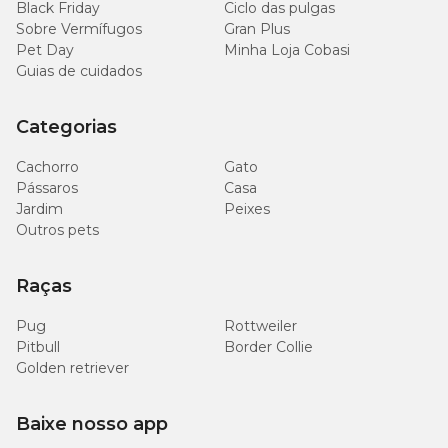
Black Friday
Ciclo das pulgas
Sobre Vermífugos
Gran Plus
De 31 a 40 kg
7 unidades
Pet Day
Minha Loja Cobasi
Guias de cuidados
Acima de 41 kg
9 unidades
Categorias
Cachorro
Gato
Obs: Recomenda-se adequar a quantidade do alimento usual do
Pássaros
Casa
seu cão para manutenção do peso corporal.
Jardim
Peixes
Outros pets
Raças
Pug
Rottweiler
Pitbull
Border Collie
Golden retriever
Baixe nosso app