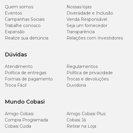
Fita 100% poliéster, argolas e mosquetão em zamac, reguladores
Quem somos
Nossas lojas
em poliacetal, costura em poliamida.
Eventos
Diversidade e Inclusão
Campanhas Sociais
Venda Responsável
Onde comprar o Conjunto Peitoral Antipuxão com Guia
Trabalhe conosco
Seja um fornecedor
Toh Azul?
Expansão
Transparência
Realize sua denúncia
Relações com Investidores
Você encontra o
Conjunto Peitoral Antipuxão com Guia Toh
Azul com o melhor preço
aqui na Cobasi! Compre online com
praticidade e segurança pelo site, app ou visite uma das nossas
Dúvidas
lojas físicas
. Aproveite também para conferir outros
acessórios para cães
e ofereça mais conforto para o seu
Atendimento
Regulamentos
melhor amigo!
Política de entregas
Política de privacidade
Formas de pagamento
Trocas e devoluções
Troca Fácil
Ouvidoria
Mundo Cobasi
Amigo Cobasi
Amigo Cobasi Plus
Compra Programada
Cobasi Já
Cobasi Cuida
Retirar na Loja