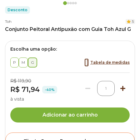
Desconto
Toh
5
Conjunto Peitoral Antipuxão com Guia Toh Azul G
Escolha uma opção:
P
M
G
Tabela de medidas
R$ 119,90
R$ 71,94
1
-40%
à vista
Adicionar ao carrinho