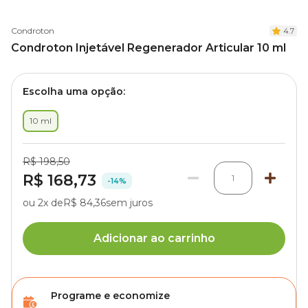
Condroton
4.7
Condroton Injetável Regenerador Articular 10 ml
Escolha uma opção:
10 ml
R$ 198,50
R$ 168,73
1
-14%
ou 2x de
R$ 84,36
sem juros
Adicionar ao carrinho
Programe e economize