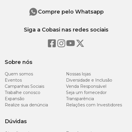
O Condroton injetável é um medicamento recomendado para
diversas patologias, como:
Compre pelo Whatsapp
Patologias tendíneas;
Artropatias em geral;
Siga a Cobasi nas redes sociais
Pós-operatório articulares;
Ajuda em casos de fratura;
Prevenção de doenças osteoarticulares;
Condro-proteção para animais submetidos a grandes esforços.
Sobre nós
Modo de usar o medicamento
Quem somos
Nossas lojas
Esse é um remédio de uso injetável, cuja aplicação deve ser feita via
Eventos
Diversidade e Inclusão
intramuscular ou subcutânea. O medicamento pode ser
Campanhas Sociais
Venda Responsável
administrado em cães e gatos, de acordo com o peso do animal, da
Trabalhe conosco
Seja um fornecedor
seguinte forma:
Expansão
Transparência
Realize sua denúncia
Relações com Investidores
Até 10 kg: 2 ml;
De 10 a 25 kg: 4 ml;
Acima de 25 kg: 5 ml.
Dúvidas