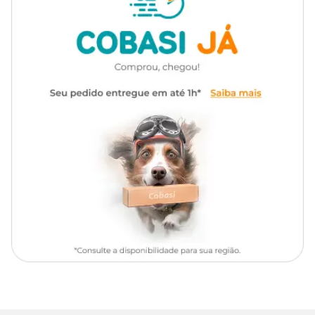
A formulação injetável desse medicamento é o que permite que ele
Apresentação
Frasco contendo 10ml
tenha uma ação eficaz e rápida para garantir um tratamento
coadjuvante de artropatias ágil, nos animais.
Tipo de Pet
Cachorros, Gatos
Ele é composto por elementos com tropismo para os tecidos
articulares e cartilaginoso, por isso, é capaz de inibir os processos
enzimáticos degenerativos das articulações, estimular a formação
da cartilagem, além de ajudar na reposição do que foi perdido nos
processos patológicos, conhecido como condro-reparação. Ele
também auxilia na recuperação do que se perde na atividade
normal do animal — a condro-proteção.
Quais os componentes do Condroton?
Cada 100 ml contém:
Sulfato de Condroitina A - 7,5 g;
Sulfato de Glucosamina - 7,5 g;
Veículo q.s.p - 100 ml.
Conheça os principais tratamentos feitos com o
Condroton