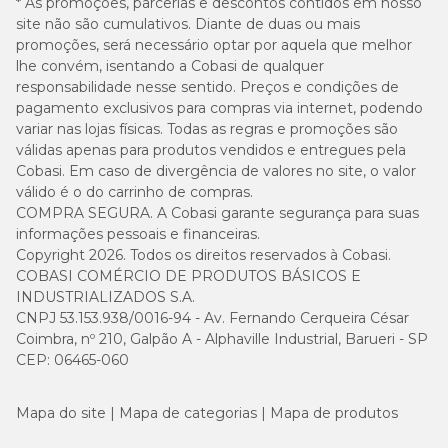
* As promoções, parcerias e descontos contidos em nosso
site não são cumulativos. Diante de duas ou mais
promoções, será necessário optar por aquela que melhor
lhe convém, isentando a Cobasi de qualquer
responsabilidade nesse sentido. Preços e condições de
pagamento exclusivos para compras via internet, podendo
variar nas lojas físicas. Todas as regras e promoções são
válidas apenas para produtos vendidos e entregues pela
Cobasi. Em caso de divergência de valores no site, o valor
válido é o do carrinho de compras.
COMPRA SEGURA. A Cobasi garante segurança para suas
informações pessoais e financeiras.
Copyright 2026. Todos os direitos reservados à Cobasi.
COBASI COMÉRCIO DE PRODUTOS BÁSICOS E
INDUSTRIALIZADOS S.A.
CNPJ 53.153.938/0016-94 - Av. Fernando Cerqueira César
Coimbra, nº 210, Galpão A - Alphaville Industrial, Barueri - SP
CEP: 06465-060
Mapa do site
Mapa de categorias
Mapa de produtos