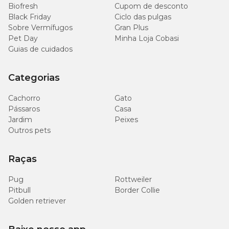
Bolívia, Colômbia, Venezuela e República Dominicana.
Biofresh
Cupom de desconto
Black Friday
Ciclo das pulgas
Aqui no petshop online da Cobasi, é possível encontrar o
Sobre Vermífugos
Gran Plus
Condroton injetável com preço
baixo e condições fáceis. Você
Pet Day
Minha Loja Cobasi
também pode comprar o medicamento em uma de nossas
Guias de cuidados
diversas lojas espalhadas pelo Brasil.
Categorias
Cachorro
Gato
Pássaros
Casa
Jardim
Peixes
Outros pets
Raças
Pug
Rottweiler
Pitbull
Border Collie
Golden retriever