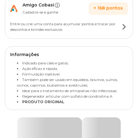
Amigo Cobasi
+
168
pontos
Cadastre-se e ganhe
Entre ou crie uma conta para acumular pontos e trocar por
descontos e brindes exclusivos.
Informações
Indicado para cães e gatos;
Ação eficaz e rápida;
Formulação injetável;
Também pode ser usado em equídeos, bovinos, suínos,
ovinos, caprinos, bubalinos e avestruzes;
Ideal para o tratamento de artropatias não infecciosas;
Regenerador articular com sulfato de condroitina A.
PRODUTO ORIGINAL