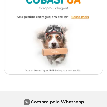
Modo de Uso
Após lavar o pet com shampoo, aplique o
Condicionador Rinse
Morango Bellokão
sobre a pelagem ainda molhada. Massageie
suavemente e deixe agir por alguns minutos. Em seguida,
enxágue bem e seque normalmente.
Compre pelo melhor preço na Cobasi!
Garanta agora o
Condicionador Rinse Morango Bellokão
pelo melhor preço na Cobasi! Brilho, Maciez e Perfume para Seu
Pet! Proporcione um banho mais cheiroso e uma pelagem incrível
para o seu pet.
Compre pelo Whatsapp