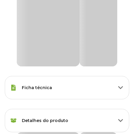
Ficha técnica
Raças Minis, Raças Pequenas,
Porte
Raças Médias, Raças Grandes
Detalhes do produto
Idade
Filhote, Adulto, Sênior