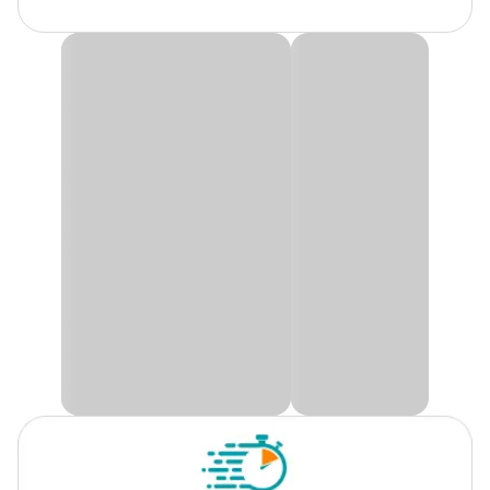
Idade
Filhote, Adulto, Sênior
Condicionador Forest Energy Açaí Megamazon Pet
Raças de
Society
Todas as Raças
Cachorro
O
Condicionador Forest Energy Açaí Megamazon Pet
Society
contém ativo especial que fortalece a pelagem,
promovendo sensação de leveza e maleabilidade nos fios, possui
Marca
Pet Society
secagem rápida, concentrado rendendo 2x mais, livre de corantes e
parabenos e sua fragrância de Guaraná e Açaí traz um
surpreendente perfume da natureza.
Gênero
Unissex
Benefícios do produto:
Eco-friendly;
Biodegradável;
Sem parabenos e corantes;
Produto concentrado - Rende 2x mais;
Promove brilho e fortalece a pelagem;
Produto vegano com certificação da ABV ( Associação Brasileira
de Veganismo).
Modo de uso