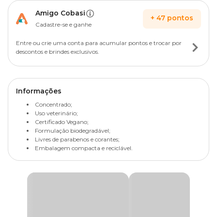
Amigo Cobasi
+
47
pontos
Cadastre-se e ganhe
Entre ou crie uma conta para acumular pontos e trocar por
descontos e brindes exclusivos.
Informações
Concentrado;
Uso veterinário;
Certificado Vegano;
Formulação biodegradável;
Livres de parabenos e corantes;
Embalagem compacta e reciclável.