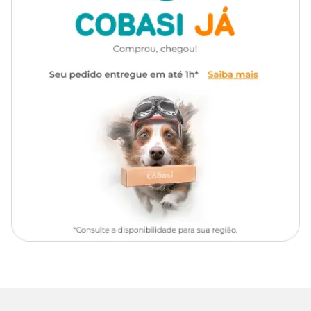
Diluir uma parte do Shampoo Vegano Forest Energy em uma
parte de água. Molhe a pelagem e aplique o produto,
massageando até formar uma espuma uniforme. Enxágue e, se
necessário, repita a operação. Aplique o Condicionador Vegano
Forest Energy, com a mesma diluição do shampoo, enxágue e
finalize com a Colônia vegana Forest Energy.
Indicado para cães e gatos com idade superior a 4
semanas.
A Megamazon é uma linha vegana de higiene e embelezamento
animal com formulação biodegradável, livres de parabenos e
corantes, com embalagens compactas e recicláveis.