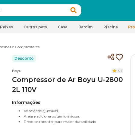
Peixes
Outros pets
Casa
Jardim
Piscina
Pr
ombas e Compressores
Desconto
Boyu
4.1
Compressor de Ar Boyu U-2800
2L 110V
Informações
Velocidade ajustável;
Areja e adiciona oxigênio à água;
Produto robusto, para maior durabilidade.