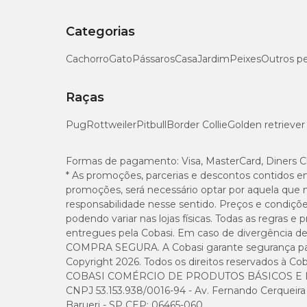
Categorias
Cachorro
Gato
Pássaros
Casa
Jardim
Peixes
Outros p
Raças
Pug
Rottweiler
Pitbull
Border Collie
Golden retriever
Formas de pagamento:
Visa, MasterCard, Diners C
* As promoções, parcerias e descontos contidos e
promoções, será necessário optar por aquela que 
responsabilidade nesse sentido. Preços e condiçõ
podendo variar nas lojas físicas. Todas as regras 
entregues pela Cobasi. Em caso de divergência de v
COMPRA SEGURA. A Cobasi garante segurança para 
Copyright 2026. Todos os direitos reservados à Cob
COBASI COMÉRCIO DE PRODUTOS BÁSICOS E I
CNPJ 53.153.938/0016-94 - Av. Fernando Cerqueira Cé
Barueri - SP CEP: 06465-060