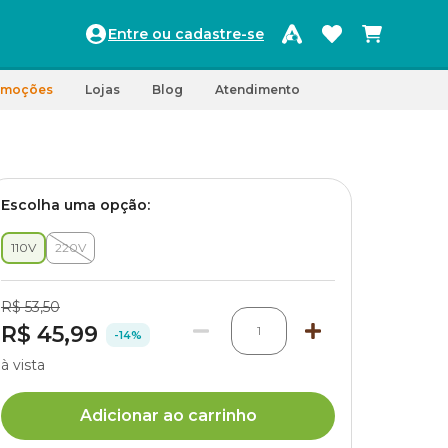
Entre ou cadastre-se
omoções
Lojas
Blog
Atendimento
Escolha uma opção:
110V
220V
R$ 53,50
R$ 45,99
1
-14%
à vista
Adicionar ao carrinho