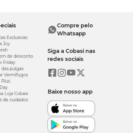
eciais
Compre pelo
Whatsapp
as Exclusivas
a Joy
resh
Siga a Cobasi nas
om de desconto
redes sociais
k Friday
o das pulgas
e Vermífugos
 Plus
 Day
Baixe nosso app
a Loja Cobasi
s de cuidados