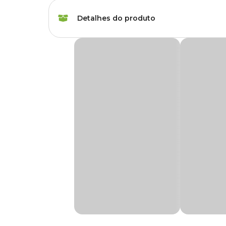
Marca
Boyu
Detalhes do produto
Gênero
Unissex
Compressor de Ar Boyu U-2800 2L
Compressor de Ar, utilizado para oxigenar a água de aquár
Medidas aproximadas:
Altura 8cm
Largura 6cm
Comprimento 10cm