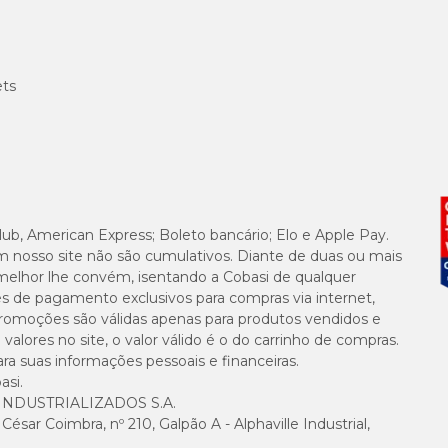
ets
lub, American Express; Boleto bancário; Elo e Apple Pay.
m nosso site não são cumulativos. Diante de duas ou mais
melhor lhe convém, isentando a Cobasi de qualquer
es de pagamento exclusivos para compras via internet,
e promoções são válidas apenas para produtos vendidos e
alores no site, o valor válido é o do carrinho de compras.
suas informações pessoais e financeiras.
asi.
NDUSTRIALIZADOS S.A.
sar Coimbra, nº 210, Galpão A - Alphaville Industrial,