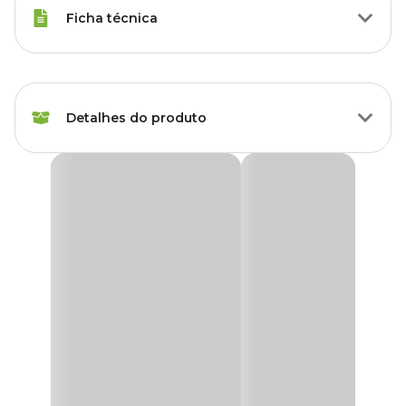
Ficha técnica
Marca
Boyu
Detalhes do produto
Cor
Branco
Gênero
Unissex
Compressor Boyu SC-3500 3,2L
Compressor de Ar, utilizado para oxigenar a água de aquários,
assim como movimentar enfeites e criar cortinas de bolhas para
decoração.
Medidas aproximadas:
Altura 12cm
Largura 5cm
Comprimento 8cm