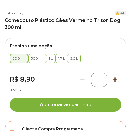
Triton Dog
4.8
Comedouro Plástico Cães Vermelho Triton Dog
300 ml
Escolha uma opção:
300 ml
500 ml
1 L
1,7 L
2,5 L
R$ 8,90
1
à vista
Adicionar ao carrinho
Cliente Compra Programada