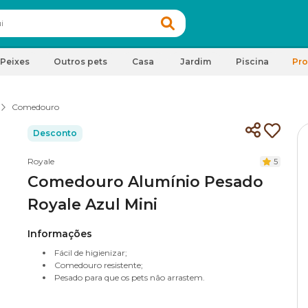
Peixes
Outros pets
Casa
Jardim
Piscina
Pr
Comedouro
Desconto
Royale
5
Comedouro Alumínio Pesado
Royale Azul Mini
Informações
Fácil de higienizar;
Comedouro resistente;
Pesado para que os pets não arrastem.