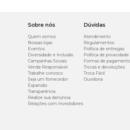
Material
Alumínio
Tamanho Mini
Diâmetro: 14,5 cm x Altura: 5,5 cm
Capacidade: 200ml - Peso: 800g
Sobre nós
Dúvidas
Tamanho P
Quem somos
Diâmetro: 20 cm x Altura: 6,5 cm
Atendimento
Capacidade: 450ml - Peso: 1,8kg
Nossas lojas
Regulamentos
Eventos
Política de entregas
Tamanho M
Diversidade e Inclusão
Política de privacidade
Diâmetro: 23 cm x Altura: 8 cm
Campanhas Sociais
Formas de pagament
Capacidade: 1.200ml - Peso: 2,6kg
Venda Responsável
Trocas e devoluções
Trabalhe conosco
Tamanho G
Troca Fácil
Diâmetro: 27 cm x Altura: 8,5 cm
Seja um fornecedor
Ouvidoria
Capacidade: 1.500ml - Peso: 3,7kg
Expansão
Transparência
Realize sua denúncia
Relações com Investidores