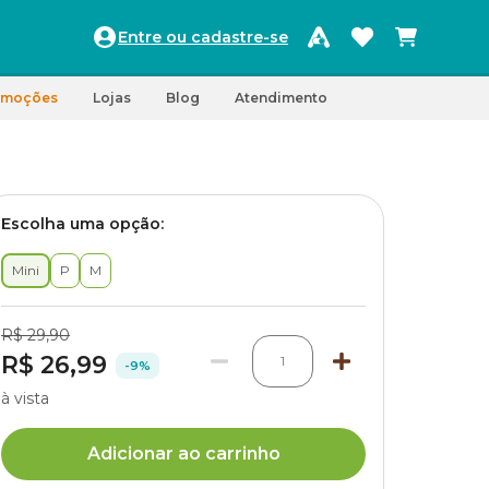
Entre ou cadastre-se
omoções
Lojas
Blog
Atendimento
Escolha uma opção:
Mini
P
M
R$ 29,90
R$ 26,99
1
-9%
à vista
Adicionar ao carrinho