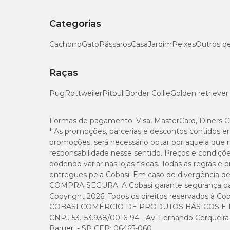
Categorias
Cachorro
Gato
Pássaros
Casa
Jardim
Peixes
Outros p
Raças
Pug
Rottweiler
Pitbull
Border Collie
Golden retriever
Formas de pagamento:
Visa, MasterCard, Diners C
* As promoções, parcerias e descontos contidos e
promoções, será necessário optar por aquela que 
responsabilidade nesse sentido. Preços e condiçõ
podendo variar nas lojas físicas. Todas as regras 
entregues pela Cobasi. Em caso de divergência de v
COMPRA SEGURA. A Cobasi garante segurança para 
Copyright 2026. Todos os direitos reservados à Cob
COBASI COMÉRCIO DE PRODUTOS BÁSICOS E I
CNPJ 53.153.938/0016-94 - Av. Fernando Cerqueira Cé
Barueri - SP CEP: 06465-060