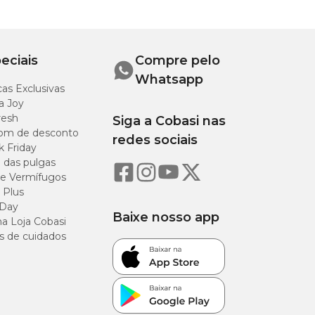
eciais
Compre pelo
Whatsapp
as Exclusivas
a Joy
resh
Siga a Cobasi nas
om de desconto
redes sociais
k Friday
o das pulgas
e Vermífugos
 Plus
 Day
Baixe nosso app
a Loja Cobasi
s de cuidados