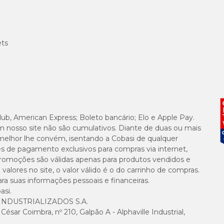
ets
lub, American Express; Boleto bancário; Elo e Apple Pay.
m nosso site não são cumulativos. Diante de duas ou mais
melhor lhe convém, isentando a Cobasi de qualquer
es de pagamento exclusivos para compras via internet,
e promoções são válidas apenas para produtos vendidos e
alores no site, o valor válido é o do carrinho de compras.
suas informações pessoais e financeiras.
asi.
NDUSTRIALIZADOS S.A.
sar Coimbra, nº 210, Galpão A - Alphaville Industrial,