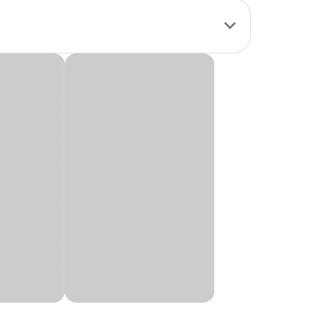
 o pet vire ou o
ial, além de muitos
ão”, pode limpar
al combo água e