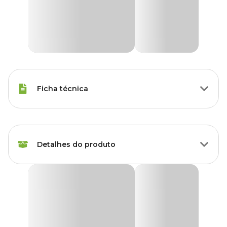
Ficha técnica
Marca
Uirapuru
Detalhes do produto
Gênero
Unissex
Comedouro Pedestal Madeira Natural Uirapuru
O Comedouro Pedestal Madeira Natural Uirapuru é um produto
sustentável que favorece a preservação do ambiente e aproxima a
natureza da sua casa, pois contém coxos para alimentar os