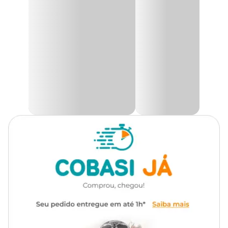
pássaros livres.
As aves são atraídas por alimentos e água limpa e fresca. O que irá
mantê-las no ambiente é justamente a oferta dos alimentos.
Modo de uso
Instale em altura suficiente para que não possa ser invadida por
outros animais e escolha um local próximo a uma árvore para que
os pássaros tenham um ponto de abrigo e sombra. Higienizar
bem o comedouro e seus recipientes.
Dica de alimentos
Alpiste, sementes (milho, painço vermelho, semilha, girassol,
linhaça entre outros), frutas MADURAS (banana, maça, laranja,
mamão, abacate, pitanga etc.); Corte a fruta ao meio preservando
a casca e coloque-a no comedouro voltada para cima.
Atenção! Os pássaros podem demorar para frequentar a sua casa,
mas assim que começarem continuarão por muito tempo. Então,
insista limpando o comedouro e trocando a oferta de comida,
mesmo que nenhum pássaro tenha aparecido.