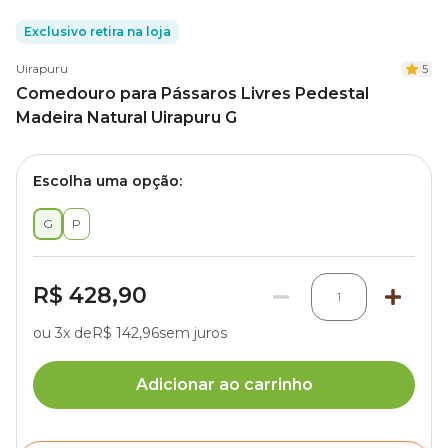
Exclusivo retira na loja
Uirapuru
5
Comedouro para Pássaros Livres Pedestal
Madeira Natural Uirapuru G
Escolha uma opção:
G
P
R$ 428,90
1
ou 3x de
R$ 142,96
sem juros
Adicionar ao carrinho