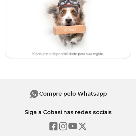
O comedouro é feito com madeira natural, assim, poderá
apresentar alterações em sua cor.
Medidas aproximadas
Tamanho P: 155 cm (A) x 37 cm (C) x 35 cm (L) - Peso: 6 kg
Tamanho G: 155 cm (A) x 51 cm (C) x 40 cm (L) - Peso: 7 kg
Compre pelo Whatsapp
Siga a Cobasi nas redes sociais