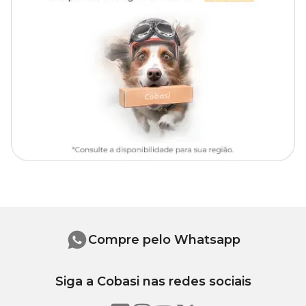
Na Cobasi, você encontra o Comedouro e Bebedouro Plast Pet
Terra Vermelha com preço especial. Aproveite para conhecer
também outras opções de
comedouros e bebedouros para cães e gatos
disponíveis
no site, aplicativo e nas lojas físicas da Cobasi.
Medidas aproximadas
Capacidade
Comprimento
Largura
Altura
600 ml
23,7 cm
17 cm
5,6 cm
900 ml
27,4 cm
19,6 cm
6 cm
Compre pelo Whatsapp
Siga a Cobasi nas redes sociais