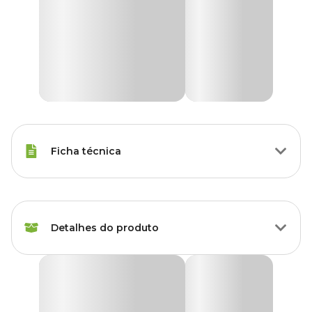
Ficha técnica
Raças Minis, Raças Pequenas,
Porte
Raças Médias, Raças Grandes
Detalhes do produto
Tipo de Pet
Cachorro, Gato
Comedouro e Bebedouro Plast Pet Terra Vermelha
Idade
Filhote, Adulto, Sênior
O Comedouro e Bebedouro Plast Pet Terra Vermelha é uma opção