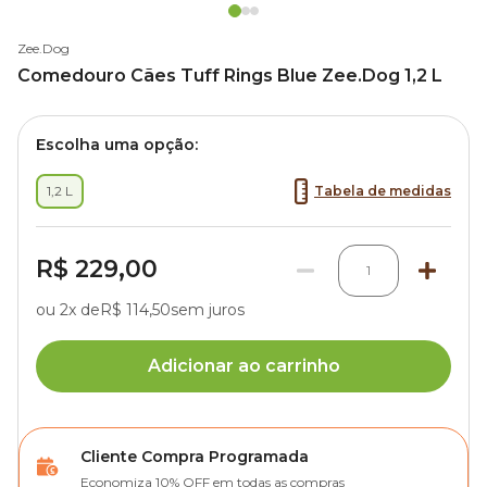
Zee.Dog
Comedouro Cães Tuff Rings Blue Zee.Dog 1,2 L
Escolha uma opção:
1,2 L
Tabela de medidas
R$ 229,00
1
ou 2x de
R$ 114,50
sem juros
Adicionar ao carrinho
Cliente Compra Programada
Economiza 10% OFF em todas as compras