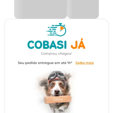
dia. O
comedouro Zee.Dog
combina qualidade, funcionalidade
Gênero
Unissex
e estilo para acompanhar a rotina do seu melhor amigo.
Na Cobasi, você encontra o Comedouro Cães Tuff Rings Blue
Material
Borracha, Inox
Zee.Dog com preço especial. Aproveite para conferir também
outras opções de
comedouros e bebedouros para cães e gatos
disponíveis
no site, aplicativo e nas lojas físicas da Cobasi.
Medidas aproximadas
Tamanho
Volume
Diâmetro
Altura
G
1,2 L
19 cm
7 cm