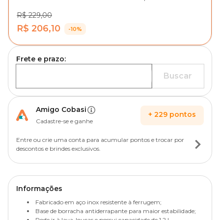
R$ 229,00
R$ 206,10
-10%
Frete e prazo:
Buscar
Amigo Cobasi
+
229
pontos
Cadastre-se e ganhe
Entre ou crie uma conta para acumular pontos e trocar por
descontos e brindes exclusivos.
Informações
Fabricado em aço inox resistente à ferrugem;
Base de borracha antiderrapante para maior estabilidade;
Pode ir à lava-louças e possui capacidade de 1,2 L.