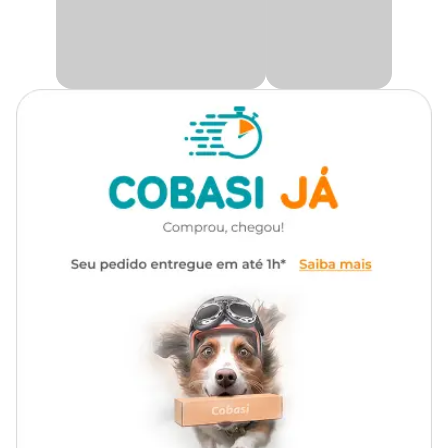
Cor
Roxo
Medidas aproximadas
Gênero
Unissex
Comprimento
Largura
Altura
Tamanho
(cm)
(cm)
(cm)
Material
Aço Carbono, Alumínio
Mini
33
16
11,5
P
41
20,5
15
M
50
24
19
G
55
26,5
26