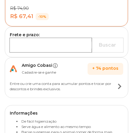
R$ 74,90
R$ 67,41
-10%
Frete e prazo:
Buscar
Amigo Cobasi
+
74
pontos
Cadastre-se e ganhe
Entre ou crie uma conta para acumular pontos e trocar por
descontos e brindes exclusivos.
Informações
De fácil higienização
Serve água e alimento ao mesmo tempo
Bacias suspensas para o animal comer de forma mais