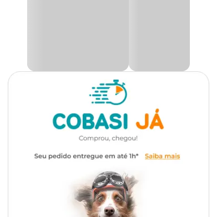
ração ou água para evitar oxidação.
Cor
Prata
Na Cobasi, você encontra o Comedouro Alumínio Pesado Cocker
Royale com preço imperdível, além de muitos produtos com
ótimas promoções. Aproveite!
Gênero
Unissex
Medidas Aproximadas
Material
Aço, Alumínio
Diâmetro: 20,5 cm x Altura: 9 cm
Capacidade: 900ml - Peso: 2,6kg