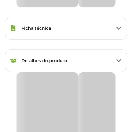
Ficha técnica
Porte
Raças Médias
Detalhes do produto
Tipo de Pet
Cachorro
Idade
Filhote, Adulto, Sênior
Comedouro Alumínio Pesado Cocker Royale
O Comedouro Alumínio Pesado Cocker Royale é um pouco mais
Característica
Pesado
alto do que os comedouros comuns e foi feito pensando nos cães da
raça Cocker que têm as orelhas compridas. É fabricado em
alumínio resistente e com ótima durabilidade.
Raças de Cachorro
Cocker Spaniel
Ele é pesado e é ideal para os pets não conseguirem virar o
recipiente e espalhar a ração, ou brincar de carregar o comedouro.
Marca
Royale
Prático para higienizar, a limpeza deve ser feita a cada troca de