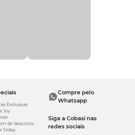
ço
especial. Compre
eciais
Compre pelo
Whatsapp
as Exclusivas
a Joy
resh
Siga a Cobasi nas
om de desconto
redes sociais
k Friday