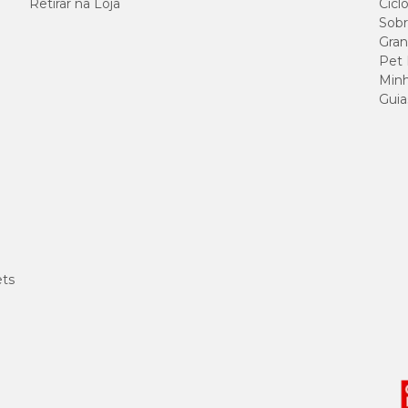
Retirar na Loja
Cicl
Sobr
Gran
Pet
Minh
Guia
ets