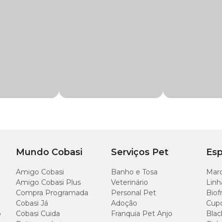
higiene do seu pet como a
Colônia Filhotes Divertidos Petbrilho com pre
Mundo Cobasi
Serviços Pet
Esp
Amigo Cobasi
Banho e Tosa
Marc
Amigo Cobasi Plus
Veterinário
Linh
Compra Programada
Personal Pet
Biof
Cobasi Já
Adoção
Cup
o
Cobasi Cuida
Franquia Pet Anjo
Blac