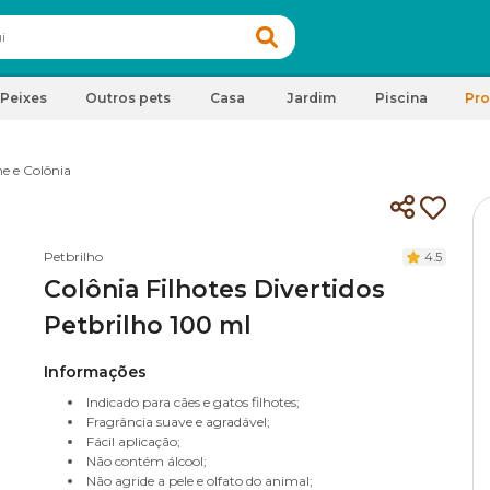
Peixes
Outros pets
Casa
Jardim
Piscina
Pr
e e Colônia
Petbrilho
4.5
Colônia Filhotes Divertidos
Petbrilho 100 ml
Informações
Indicado para cães e gatos filhotes;
Fragrância suave e agradável;
Fácil aplicação;
Não contém álcool;
Não agride a pele e olfato do animal;