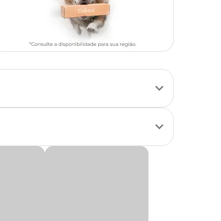
mulada tanto para
ndo-o sempre com
lhedor para o seu