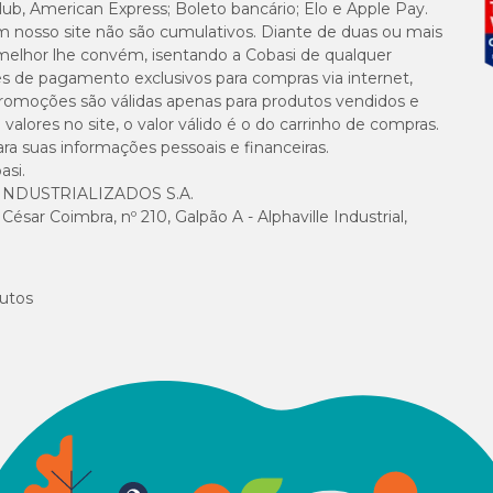
lub, American Express; Boleto bancário; Elo e Apple Pay.
m nosso site não são cumulativos. Diante de duas ou mais
melhor lhe convém, isentando a Cobasi de qualquer
es de pagamento exclusivos para compras via internet,
e promoções são válidas apenas para produtos vendidos e
alores no site, o valor válido é o do carrinho de compras.
suas informações pessoais e financeiras.
asi.
NDUSTRIALIZADOS S.A.
sar Coimbra, nº 210, Galpão A - Alphaville Industrial,
utos