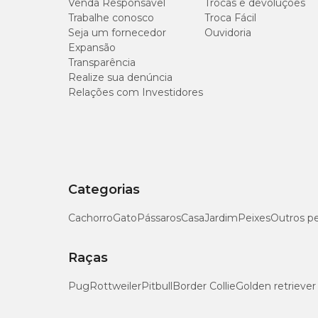
Venda Responsável
Trocas e devoluções
Trabalhe conosco
Troca Fácil
Seja um fornecedor
Ouvidoria
Expansão
Transparência
Realize sua denúncia
Relações com Investidores
Categorias
Cachorro
Gato
Pássaros
Casa
Jardim
Peixes
Outros p
Raças
Pug
Rottweiler
Pitbull
Border Collie
Golden retriever