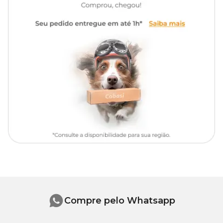
Apresentação
Frasco com 10 ml
Modo de uso
Tipo de Pet
Cachorros, Gatos
Segundo a
bula do Colírio Veterinário Simões
o modo de
aplicação deve seguir da seguinte maneira:
De acordo com o tamanho do pet, pingue 2 a 5 gotas no olho
afetado duas vezes ao dia. Limpar previamente os olhos com
algodão ou gaze quando um excesso de secreção impedir a
penetração do colírio diretamente no olho.
O medicamento deve ser usado até o desaparecimento dos
sintomas ou a critério do médico-veterinário.
Contraindicações
É contraindicado em casos de glaucoma ou doenças oculares
graves. Em caso de hipersensibilidade aos componentes da
fórmula, suspender o uso.
Compre pelo Whatsapp