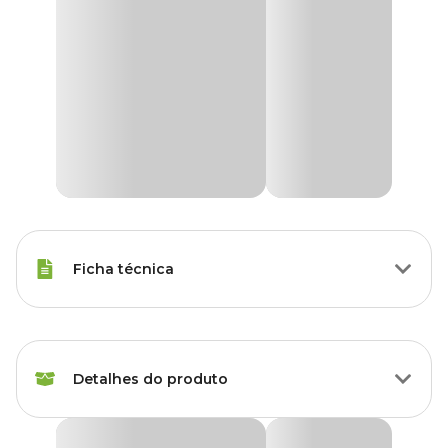
Ficha técnica
Raças Minis, Raças Pequenas,
Porte
Raças Médias, Raças Grandes
Detalhes do produto
Modo de
Tópico
Aplicação
Colírio Veterinário Simões