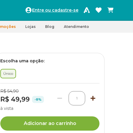
Entre ou cadastre-se
omoções
Lojas
Blog
Atendimento
Escolha uma opção:
Único
R$ 54,90
R$ 49,99
1
-8%
à vista
Adicionar ao carrinho