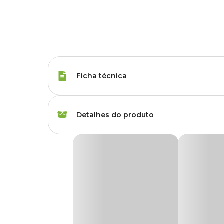
Ficha técnica
Raças de Gato
Todas as Raças
Detalhes do produto
Idade
Filhote, Adulto, Sênio
Coleira para Gatos Tchucoo Azul
Marca
Tchucoo
A
Coleira para Gatos Tchucoo
une segurança, conforto 
azul vibrante que valoriza a personalidade dos gatos de to
sistema de abertura rápida, proporcionando mais seguranç
Cor
Azul
Perfeita para uso como acessório e para a fixação de plaqui
fecho inteligente se solta automaticamente caso o animal f
Gênero
Unissex