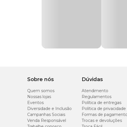
guias nem para uso em cães.
Material
Metal, Nylon, Poliést
Diferenciais:
Fita macia, confortável e com ajuste regulável
Fecho de segurança com abertura automática
Indicado para plaquinhas de identificação
Cor azul vibrante e acabamento leve e moderno
Exclusiva para gatos e fabricada no Brasil
Composição:
Sobre nós
Dúvidas
Poliéster, metal e nylon.
Quem somos
Atendimento
Nossas lojas
Regulamentos
Medidas aproximadas:
Eventos
Política de entregas
Diversidade e Inclusão
Política de privacidade
Circunferência do pescoço: de 18 a 30 cm
Campanhas Sociais
Formas de pagament
Largura da fita: 1 cm
Venda Responsável
Trocas e devoluções
Na
Compra Programada
você garante praticidade para
Trabalhe conosco
Troca Fácil