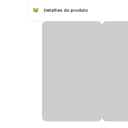
Raças de Gato
Todas as Raças
Detalhes do produto
Idade
Filhote, Adulto, Sênio
Coleira Gatos Furball Doco Preta
Marca
Doco
A
Coleira Gatos Furball Doco Preta
é confeccionada em 
tamanho e confortável ao pescoço do seu gato.
Cor
Preto
É equipada com fecho de segurança, que destrava caso o ga
Possui costura reforçada para maior durabilidade, guizo, 
Gênero
Unissex
produto).
Suas cores vibrantes são perfeitas para mostrar a personali
Material
Nylon
Na Cobasi, você encontra a Coleira Gatos Furball Doco P
Medidas aproximadas:
Tamanho único regulável de 19 a 31cm.