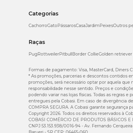
Categorias
Cachorro
Gato
Pássaros
Casa
Jardim
Peixes
Outros p
Raças
Pug
Rottweiler
Pitbull
Border Collie
Golden retriever
Formas de pagamento:
Visa, MasterCard, Diners C
* As promoções, parcerias e descontos contidos e
promoções, será necessário optar por aquela que 
responsabilidade nesse sentido. Preços e condiçõ
podendo variar nas lojas físicas. Todas as regras 
entregues pela Cobasi. Em caso de divergência de v
COMPRA SEGURA. A Cobasi garante segurança para 
Copyright 2026. Todos os direitos reservados à Cob
COBASI COMÉRCIO DE PRODUTOS BÁSICOS E I
CNPJ 53.153.938/0016-94 - Av. Fernando Cerqueira Cé
Barueri - SP CEP: 06465-060