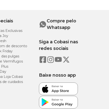
eciais
Compre pelo
Whatsapp
as Exclusivas
a Joy
resh
Siga a Cobasi nas
om de desconto
redes sociais
k Friday
o das pulgas
e Vermífugos
 Plus
 Day
Baixe nosso app
a Loja Cobasi
s de cuidados