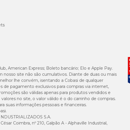
ets
lub, American Express; Boleto bancário; Elo e Apple Pay.
m nosso site não são cumulativos. Diante de duas ou mais
melhor lhe convém, isentando a Cobasi de qualquer
es de pagamento exclusivos para compras via internet,
e promoções são válidas apenas para produtos vendidos e
alores no site, o valor válido é o do carrinho de compras.
suas informações pessoais e financeiras.
asi.
NDUSTRIALIZADOS S.A.
sar Coimbra, nº 210, Galpão A - Alphaville Industrial,