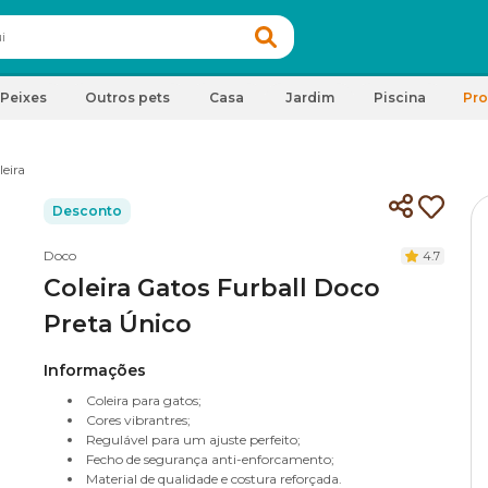
Peixes
Outros pets
Casa
Jardim
Piscina
Pr
leira
Desconto
Doco
4.7
Coleira Gatos Furball Doco
Preta Único
Informações
Coleira para gatos;
Cores vibrantres;
Regulável para um ajuste perfeito;
Fecho de segurança anti-enforcamento;
Material de qualidade e costura reforçada.