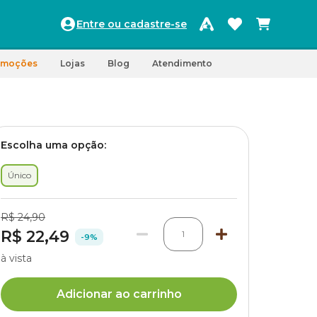
Entre ou cadastre-se
omoções
Lojas
Blog
Atendimento
Escolha uma opção:
Único
R$ 24,90
R$ 22,49
1
-9%
à vista
Adicionar ao carrinho