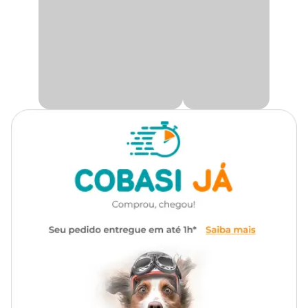
coleira em algum lugar ou objeto.
A
Coleira para gatos Doco
tem estampa de peixe exclusiva e
possui costura reforçada para maior durabilidade, guizo, e um anel
de metal que pode ser usado para fixar a plaqueta de identificação
(não acompanha o produto).
Só na Cobasi você encontra acessórios de qualidade com ótimas
condições e a
Coleira Peixe para Gatos Doco com preço
especial. Compre pelo site, pelo App ou vá a uma de nossas lojas
físicas.
Medidas aproximadas
Tamanho único - regulável de 19 a 31cm