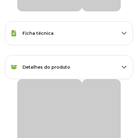
Ficha técnica
Raças de Gato
Todas as Raças
Detalhes do produto
Idade
Filhote, Adulto, Sênior
Marca
Doco
Coleira Peixe para Gatos Doco
A
Coleira Peixe Doco
é ideal para gatos de todos os tamanhos,
Cor
Azul
pois tem ajuste perfeito e é super confortável. Feita em nylon liso
de alta qualidade e muito resistente.
Gênero
Unissex
Possui regulagem e deslizamento triplo para fácil ajuste de
tamanho sem machucar o pescoço do seu gato. É equipada com
fecho de segurança, que destrava caso o gato fique preso pela
Material
Nylon