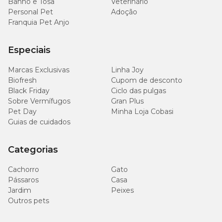
Banho e Tosa
Veterinário
Personal Pet
Adoção
Franquia Pet Anjo
Especiais
Marcas Exclusivas
Linha Joy
Biofresh
Cupom de desconto
Black Friday
Ciclo das pulgas
Sobre Vermífugos
Gran Plus
Pet Day
Minha Loja Cobasi
Guias de cuidados
Categorias
Cachorro
Gato
Pássaros
Casa
Jardim
Peixes
Outros pets