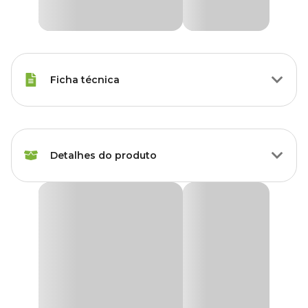
Ficha técnica
Raças Minis, Raças Pequenas,
Porte
Raças Médias, Raças Grandes
Detalhes do produto
Idade
Filhote, Adulto, Sênior
Coleira para Cães NeoPro Bubblegum Zee.Dog
Raças de
A
Coleira para Cachorros NeoPro Bubblegum
Todas as Raças
foi
Cachorro
desenvolvida para oferecer máxima proteção, conforto e
durabilidade para os passeios do seu pet. Produzida com
tira em
poliéster de alta qualidade
e revestida com a exclusiva
Marca
Zee.Dog
tecnologia NeoPro, a coleira possui uma camada externa de
borracha de PVC ultra resistente à água, sujeira e ação do tempo.
Cor
Colorido
Ideal para cães aventureiros, ela evita que a coleira fique molhada,