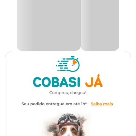
arranhada ou com mau cheiro, sendo perfeita para passeios ao ar
livre, praia, chuva e rotina diária.
Gênero
Unissex
Além da resistência, a
coleira Zee.Dog NeoPro Bubblegum
proporciona extremo conforto graças à sua textura macia e sedosa,
Material
Poliéster
garantindo mais bem-estar durante o uso. O modelo conta com
regulagem ajustável para melhor encaixe no pescoço do cachorro
e super fecho com sistema de segurança de 4 pontos, oferecendo
Fabricada com fita em poliéster
muito mais segurança e praticidade.
resistente de alta qualidade e
equipada com a exclusiva
O acabamento moderno fica por conta da logo emborrachada
Zee.Dog produzida em material atóxico.
tecnologia NeoPro™, a coleira
Diferencial
conta com revestimento externo
Se você procura uma
coleira para cachorro resistente à
em borracha de PVC que oferece
água
,
coleira ajustável para cães
,
coleira confortável e
alta proteção contra água, sujeira
durável
ou
acessórios premium para pets
, a NeoPro
e desgastes causados pelo
Bubblegum é a escolha ideal para unir estilo, proteção e
tempo.
funcionalidade.
Benefícios do uso da coleira para cães
A coleira é um item indispensável para garantir segurança e
controle durante os passeios, ajudando a proteger o cachorro em
ambientes externos e movimentados. Além de facilitar o