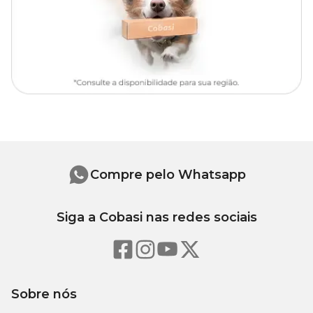
adestramento e a condução do pet, uma coleira confortável e
ajustável evita desconfortos no pescoço e proporciona passeios
mais tranquilos.
Outro benefício importante é a possibilidade de acoplar
identificação ao acessório, aumentando a segurança do animal em
casos de perda ou fuga.
Indicação de Tamanho
Circunferência
Larg
Tamanho
Indicação
do Pescoço
da Fi
Compre pelo Whatsapp
Cães
P
31 cm a 43 cm
1,5 cm
Pequeno
Siga a Cobasi nas redes sociais
M
Cães Médio
37 cm a 53 cm
2 cm
Cães Médio /
G
45 cm a 70 cm
2,5 cm
Grande
Sobre nós