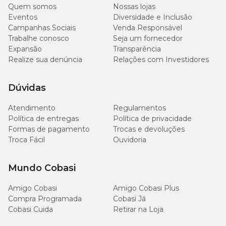
Quem somos
Nossas lojas
Eventos
Diversidade e Inclusão
Como escolher o tamanho ideal de coleiras e peitorais
Campanhas Sociais
Venda Responsável
para seu pet
Trabalhe conosco
Seja um fornecedor
Expansão
Transparência
Realize sua denúncia
Relações com Investidores
Dúvidas
Garanta a
Coleira para Cães NeoPro Bubblegum Zee.Dog
com preço
especial pelo site, app ou em uma das lojas físicas.
Atendimento
Regulamentos
Aproveite também a comodidade de comprar online e escolher a
Política de entregas
Política de privacidade
opção de
retirar na loja
. Clientes cadastrados no programa
Formas de pagamento
Trocas e devoluções
Compra Programada
ainda contam com mais praticidade e
Troca Fácil
Ouvidoria
descontos exclusivos para manter os acessórios do seu pet sempre
disponíveis.
Mundo Cobasi
Amigo Cobasi
Amigo Cobasi Plus
Compra Programada
Cobasi Já
Cobasi Cuida
Retirar na Loja