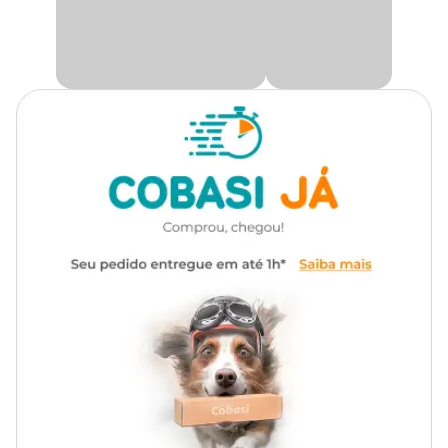
No app, no site ou em nossas lojas físicas.
Material
Nylon, Plástico, Poliéster
Medidas aproximada
Ajuste
Largura
Tamanho
do
da fita
pescoço
P
25-40
1,5
M
30-50
2
G
40-65
2,5