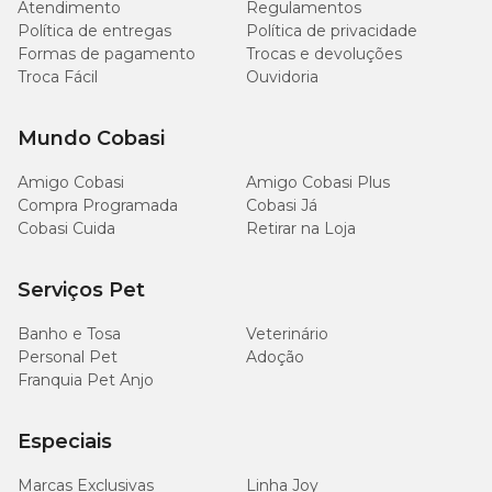
Atendimento
Regulamentos
Política de entregas
Política de privacidade
Disponível na Cobasi
Formas de pagamento
Trocas e devoluções
Troca Fácil
Ouvidoria
Adquira a
Coleira Ectofend Azul
de forma prática no
Cobasi Já
, aproveite o
Programa Amigo Cobasi
, retire na loja com o
Retire na Loja
ou agende com a
Compra Programada
.
Mundo Cobasi
Amigo Cobasi
Amigo Cobasi Plus
Compra Programada
Cobasi Já
Cobasi Cuida
Retirar na Loja
Serviços Pet
Banho e Tosa
Veterinário
Personal Pet
Adoção
Franquia Pet Anjo
Especiais
Marcas Exclusivas
Linha Joy