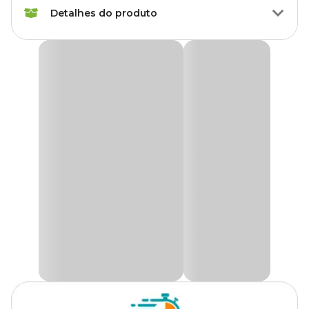
Detalhes do produto
Modo de
Coleira
Aplicação
Coleira Antipulgas e Carrapatos Ectofend Azul para
Cães Pequenos e Médios
Idade
Filhote, Adulto, Sênior
A
Coleira Ectofend Azul
é desenvolvida pela Zoetis, líder global
em saúde animal, e oferece proteção prática e eficaz para cães.
American Bully, Beagle, Boxer,
Indicada inclusive para a prevenção da leishmaniose, conforme
Border Collie, Boston Terrier,
recomendações da OMS e do Ministério da Saúde, sua formulação
Bulldog, Bull Terrier, Cane
contém 4% de deltametrina, garantindo segurança e
Corso, Chihuahua, Chow
confiabilidade.
Chow, Cocker Spaniel, Collie,
Além da eficácia comprovada, a
Ectofend Azul
é prática,
Dachshund, Dalmata,
resistente e confortável. Ela não possui cheiro, não solta pó e é
Raças de
Doberman, Golden Retriever,
resistente à água, ideal para cães ativos que precisam de proteção
Cachorro
Husky Siberiano, Labrador
constante. Seu design moderno, na cor azul, une segurança, estilo
Retriever, Lhasa Apso, Lulu da
e praticidade em um só produto.
Pomerânia, Maltês, Pastor
Suiço, Pinscher, Pitbull,
Diferenciais de Ectofend
Poodle, Pug, Samoeida,
Schnauzer, Shar Pei, Shih Tzu,