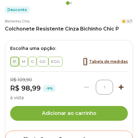
Desconto
Bichinho Chic
4.7
Colchonete Resistente Cinza Bichinho Chic P
Escolha uma opção:
P
M
G
GG
EGG
Tabela de medidas
R$ 109,90
R$ 98,99
1
-9%
à vista
Adicionar ao carrinho