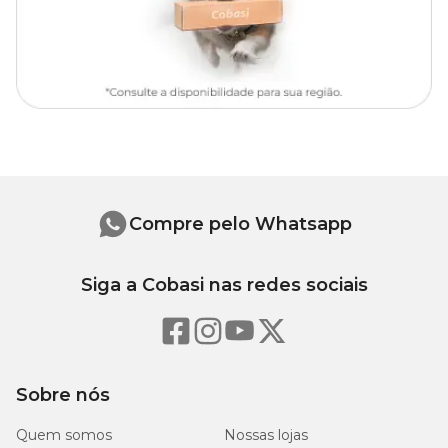
GG
104 cm
66 cm
2,5 cm
EGG
118 cm
71 cm
2,5 cm
Compre pelo Whatsapp
Siga a Cobasi nas redes sociais
Sobre nós
Quem somos
Nossas lojas