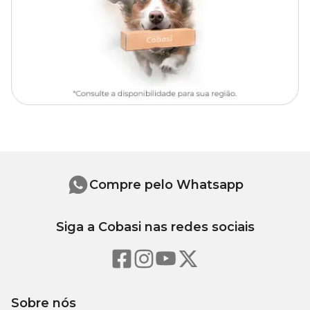
Abra os zíperes, retire os enchimentos, feche os zíperes (para
não danificarem na lavagem);
lave a capa em tanque ou máquina de lavar preferencialmente
em ciclo delicado.
Enchimentos
Os enchimentos podem ser lavados por imersão
preferencialmente com sabão líquido;
coloque água no tanque ou balde, dissolva bem o sabão e lave
os enchimentos;
troque a água e enxague abundantemente até a retirada total
do sabão;
espremer bem com as mãos para retirada do excesso de água,
sem torcer para não deformar;
Compre pelo Whatsapp
secar em varal, à sombra, na posição horizontal.
Siga a Cobasi nas redes sociais
Medidas aproximadas
Comprimento
Largura
Altura
Tamanho
(cm)
(cm)
(cm)
Sobre nós