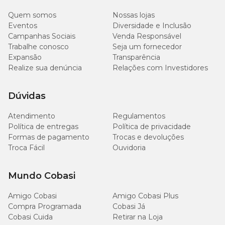
P
62
47
7
Quem somos
Nossas lojas
Eventos
Diversidade e Inclusão
Campanhas Sociais
Venda Responsável
M
72
57
7
Trabalhe conosco
Seja um fornecedor
Expansão
Transparência
G
82
67
7
Realize sua denúncia
Relações com Investidores
Dúvidas
Composição
Atendimento
Regulamentos
Política de entregas
Política de privacidade
Tecido Algodão 82% / Poliéster 18%;
Formas de pagamento
Trocas e devoluções
Troca Fácil
Ouvidoria
Enchimento: 100% poliéster.
* A Troca do item pode ser realizada direto em uma das
Mundo Cobasi
lojas Cobasi!
Em caso de devolução ou estorno, a solicitação deve ser realizada
Amigo Cobasi
Amigo Cobasi Plus
em um de nossos canais de atendimento.
Compra Programada
Cobasi Já
Cobasi Cuida
Retirar na Loja