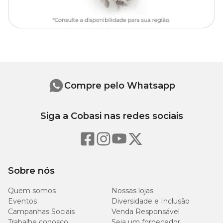
6
40
22
7
42
24
8
44
25
Compre pelo Whatsapp
9
48
27
Siga a Cobasi nas redes sociais
Como saber a medida do pescoço do pet
Para saber a medida ideal do colar, é preciso medir o pescoço do
Sobre nós
seu pet: Pode usar uma fita métrica, caso não tenha, pode usar
uma linha, barbante ou fita. Passe em volta do pescoço do pet,
Quem somos
Nossas lojas
depois com uma régua ou trena descubra a medida desse objeto
Eventos
Diversidade e Inclusão
que usou e saberá o tamanho que mais se adapta de acordo com a
Campanhas Sociais
Venda Responsável
tabela na descrição do produto.
Trabalhe conosco
Seja um fornecedor