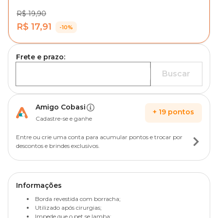
R$ 19,90
R$ 17,91
-10%
Frete e prazo:
Buscar
Amigo Cobasi
+
19
pontos
Cadastre-se e ganhe
Entre ou crie uma conta para acumular pontos e trocar por
descontos e brindes exclusivos.
Informações
Borda revestida com borracha;
Utilizado após cirurgias;
Impede que o pet se lamba;