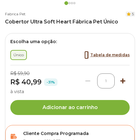
Fabrica Pet
5
Cobertor Ultra Soft Heart Fábrica Pet Único
Escolha uma opção:
Único
Tabela de medidas
R$ 59,90
R$ 40,99
1
-31%
à vista
Adicionar ao carrinho
Cliente Compra Programada