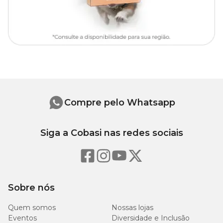
Na Cobasi você encontra o
Cobertor Ultra Soft Liso Fábrica
Pet Amazonas com preço
especial. Compre agora pelo site, app
ou em uma de nossas lojas e garanta mais conforto e qualidade de
vida para o seu pet!
Compre pelo Whatsapp
Siga a Cobasi nas redes sociais
Sobre nós
Quem somos
Nossas lojas
Eventos
Diversidade e Inclusão