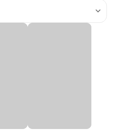
ciais. Com uma cor
 perfeito para
ar o pet nas
ço
especial aqui na