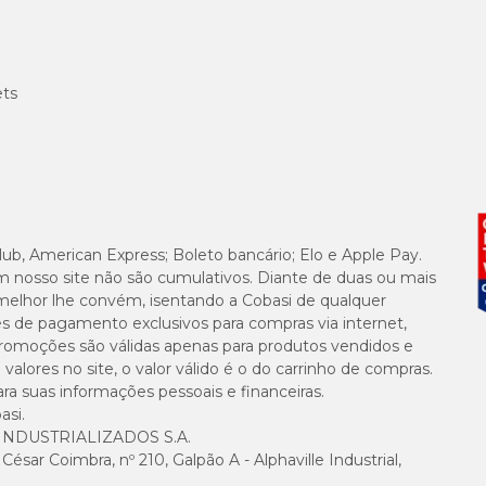
ets
lub, American Express; Boleto bancário; Elo e Apple Pay.
m nosso site não são cumulativos. Diante de duas ou mais
melhor lhe convém, isentando a Cobasi de qualquer
es de pagamento exclusivos para compras via internet,
e promoções são válidas apenas para produtos vendidos e
alores no site, o valor válido é o do carrinho de compras.
suas informações pessoais e financeiras.
asi.
NDUSTRIALIZADOS S.A.
sar Coimbra, nº 210, Galpão A - Alphaville Industrial,