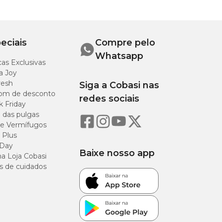
eciais
Compre pelo
Whatsapp
as Exclusivas
a Joy
resh
Siga a Cobasi nas
om de desconto
redes sociais
k Friday
o das pulgas
e Vermífugos
 Plus
 Day
Baixe nosso app
a Loja Cobasi
s de cuidados