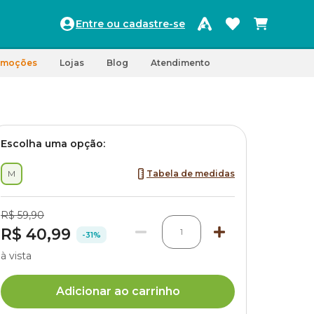
Entre ou cadastre-se
omoções
Lojas
Blog
Atendimento
Escolha uma opção:
M
Tabela de medidas
R$ 59,90
R$ 40,99
1
-31%
à vista
Adicionar ao carrinho