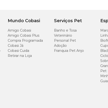
Mundo Cobasi
Serviços Pet
Esp
Amigo Cobasi
Banho e Tosa
Marc
Amigo Cobasi Plus
Veterinário
Linh
Compra Programada
Personal Pet
Biof
Cobasi Já
Adoção
Cup
o
Cobasi Cuida
Franquia Pet Anjo
Blac
Retirar na Loja
Cicl
Sobr
Gran
Pet
Minh
Guia