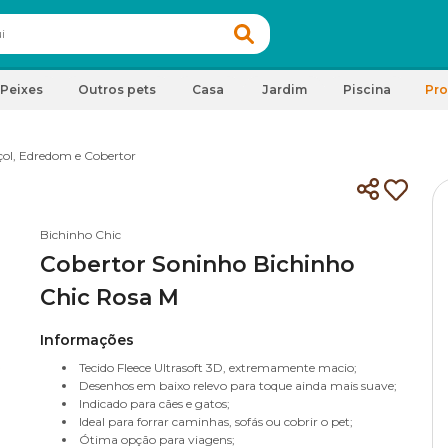
Peixes
Outros pets
Casa
Jardim
Piscina
Pr
çol, Edredom e Cobertor
Bichinho Chic
Cobertor Soninho Bichinho
Chic Rosa M
Informações
Tecido Fleece Ultrasoft 3D, extremamente macio;
Desenhos em baixo relevo para toque ainda mais suave;
Indicado para cães e gatos;
Ideal para forrar caminhas, sofás ou cobrir o pet;
Ótima opção para viagens;