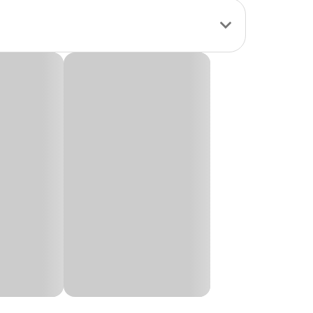
 ideal para dar
ofás ou envolver seu
cado), seco à
osa com preço