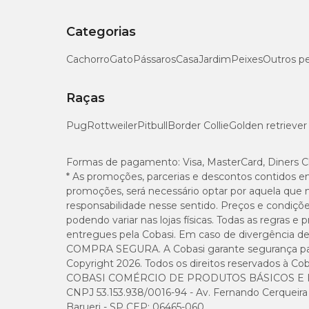
Categorias
Cachorro
Gato
Pássaros
Casa
Jardim
Peixes
Outros p
Raças
Pug
Rottweiler
Pitbull
Border Collie
Golden retriever
Formas de pagamento:
Visa, MasterCard, Diners C
* As promoções, parcerias e descontos contidos e
promoções, será necessário optar por aquela que 
responsabilidade nesse sentido. Preços e condiçõ
podendo variar nas lojas físicas. Todas as regras 
entregues pela Cobasi. Em caso de divergência de v
COMPRA SEGURA. A Cobasi garante segurança para 
Copyright 2026. Todos os direitos reservados à Cob
COBASI COMÉRCIO DE PRODUTOS BÁSICOS E I
CNPJ 53.153.938/0016-94 - Av. Fernando Cerqueira Cé
Barueri - SP CEP: 06465-060