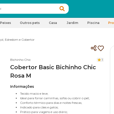
Peixes
Outros pets
Casa
Jardim
Piscina
Pr
çol, Edredom e Cobertor
Bichinho Chic
1
Cobertor Basic Bichinho Chic
Rosa M
Informações
Tecido macio e leve;
Ideal para forrar caminhas, sofás ou cobrir o pet;
Conforto térmico para dias e noites frescas;
Indicado para cães e gatos;
Prático para viagens e uso diário;