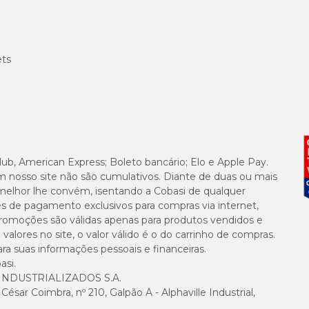
ets
lub, American Express; Boleto bancário; Elo e Apple Pay.
m nosso site não são cumulativos. Diante de duas ou mais
melhor lhe convém, isentando a Cobasi de qualquer
es de pagamento exclusivos para compras via internet,
e promoções são válidas apenas para produtos vendidos e
alores no site, o valor válido é o do carrinho de compras.
suas informações pessoais e financeiras.
asi.
NDUSTRIALIZADOS S.A.
sar Coimbra, nº 210, Galpão A - Alphaville Industrial,