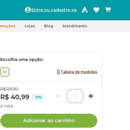
Entre ou cadastre-se
omoções
Lojas
Blog
Atendimento
Escolha uma opção:
M
Tabela de medidas
R$ 59,90
R$ 40,99
1
-31%
à vista
Adicionar ao carrinho