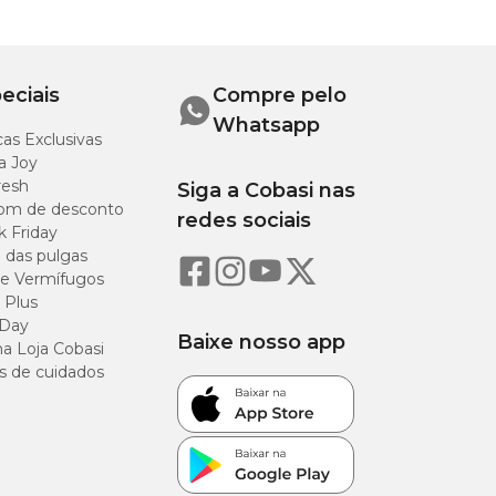
eciais
Compre pelo
Whatsapp
as Exclusivas
a Joy
resh
Siga a Cobasi nas
om de desconto
redes sociais
k Friday
o das pulgas
e Vermífugos
 Plus
 Day
Baixe nosso app
a Loja Cobasi
s de cuidados