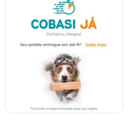
microorganismos causadores de doenças na água. Por apresentar
substâncias estabilizantes, a ação do produto age na proteção
Tipo de
contra os raios UV, fator que aumenta a sua durabilidade e eficácia
Fibra, Vinil, Azulejo, Pintura
piscina
na piscina.
Clarificante
A função clarificante do
Cloro Genco 3x1 - 10kg
é eliminar a
sujeira da água como também manter a água da piscina
cristalina.
Algicida e algistático
A ação algicida e algistática do
Cloro Genco 3 em 1 - 10kg
também é uma solução desenvolvida para eliminar e prevenir o
surgimento de algas.
Como usar o Cloro Genco Granulado 3 em 1?
De acordo com o fabricante, as instruções de uso do
Cloro Genco
Multi Ação 3 em 1
são: