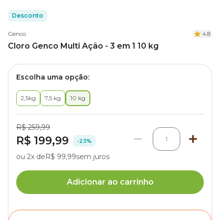
Desconto
Genco
4.8
Cloro Genco Multi Ação - 3 em 1 10 kg
Escolha uma opção:
2,5kg
7,5 kg
10 kg
R$ 259,99
R$ 199,99
1
-23%
ou 2x de
R$ 99,99
sem juros
Adicionar ao carrinho