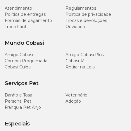
Atendimento
Regulamentos
Fique atento às orientações de quantidade para cada dose e utilize
Política de entregas
Política de privacidade
ao máximo todas as informações de uso do produto.
Formas de pagamento
Trocas e devoluções
Troca Fácil
Ouvidoria
Qual a porcentagem de cloro no Genco 3 em 1?
Mundo Cobasi
O
Cloro Genco
é um produto concentrado, com 40,8% de cloro
ativo. Possui estabilizante que inibe a degradação do cloro pelos
raios UV.
Amigo Cobasi
Amigo Cobasi Plus
Compra Programada
Cobasi Já
Além disso, a fórmula do
Cloro 10kg Genco
apresenta benefícios
Cobasi Cuida
Retirar na Loja
que incluem:
fácil solubilidade;
Serviços Pet
não deixa a água leitosa;
não altera o pH;
Banho e Tosa
Veterinário
recomendado para todos os tipos de piscinas.
Personal Pet
Adoção
Franquia Pet Anjo
Cloro Genco 10 kg - Especificações Técnicas
Especiais