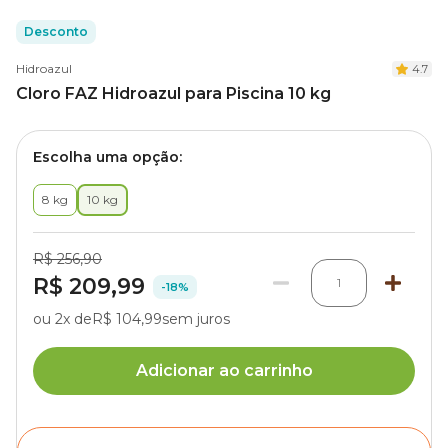
Desconto
Hidroazul
4.7
Cloro FAZ Hidroazul para Piscina 10 kg
Escolha uma opção:
8 kg
10 kg
R$ 256,90
R$ 209,99
1
-18%
ou 2x de
R$ 104,99
sem juros
Adicionar ao carrinho