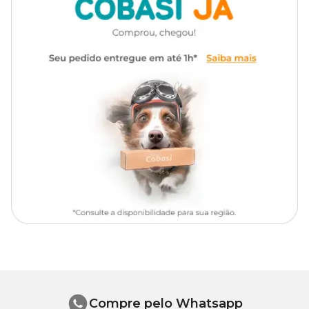
piscina
Como usar Cloro FAZ Hidroazul
Para usar o
cloro para piscina FAZ Hidroazul
corretamente é
preciso fazer a medição prévia da alcalinidade total da água antes
da aplicação do produto. Ela deve estar entre 80 e 120 ppm e o pH
entre 7,4 e 7,6 para que a solução faça efeito. É importante
também que o
cloro
seja mantido na faixa de 1 a 3 ppm.
Tratamento de choque
Dissolva 16g para cada 1.000 litros de água e utilize o
cloro Faz
Hidroazul
específico para decantação. Em seguida, deixe a água
em repouso por 12 horas e aspire o fundo da piscina, na opção
drenar.
Condicionamento
Dissolva 4g para cada 1.000 litros de água e recircule por 2 horas.
Repita esse processo, diariamente, por 4 semanas.
Compre pelo Whatsapp