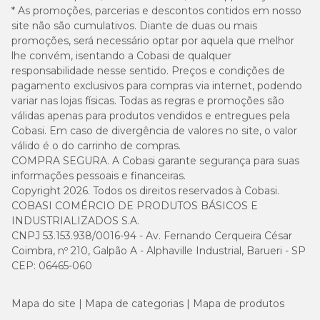
(litros)
litros
litros
litros
* As promoções, parcerias e descontos contidos em nosso
site não são cumulativos. Diante de duas ou mais
Dose
promoções, será necessário optar por aquela que melhor
recomendada/copo
100 g
200 g
300 g
lhe convém, isentando a Cobasi de qualquer
medidor*
responsabilidade nesse sentido. Preços e condições de
pagamento exclusivos para compras via internet, podendo
variar nas lojas físicas. Todas as regras e promoções são
*cerca de 4,4 g de Cloro Aditivado 10 em 1 para cada 1.000 litros
válidas apenas para produtos vendidos e entregues pela
(1m³) de água.
Cobasi. Em caso de divergência de valores no site, o valor
válido é o do carrinho de compras.
A
dose de cloro para piscina por litro
pode variar conforme a
COMPRA SEGURA. A Cobasi garante segurança para suas
frequência de uso da piscina e a intensidade de sol e chuvas. Em
informações pessoais e financeiras.
casos de uso intenso, é recomendado aumentar a dosagem.
Copyright 2026. Todos os direitos reservados à Cobasi.
COBASI COMÉRCIO DE PRODUTOS BÁSICOS E
Quanto tempo depois de colocar cloro na piscina pode
INDUSTRIALIZADOS S.A.
tomar banho?
CNPJ 53.153.938/0016-94 - Av. Fernando Cerqueira César
Coimbra, nº 210, Galpão A - Alphaville Industrial, Barueri - SP
Após a desinfecção da piscina doméstica, é necessário aguardar o
CEP: 06465-060
cloro livre atingir a faixa segura de 1 a 3 ppm para liberar o acesso
dos banhistas.
Mapa do site
Mapa de categorias
Mapa de produtos
Então, antes de entrar na água, faça uma nova medição com a