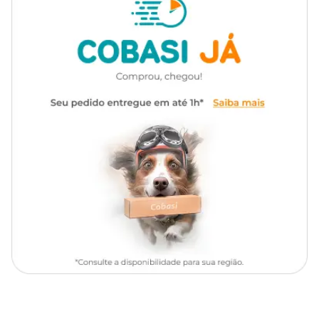
Composição
de sódio, Dihidróxido de cálcio,
bactérias e fungos causadores de doenças.
Metal Salt e Cloreto de cálcio
Por ser multiação, o produto também é usado para
cristalizar a
água da piscina
. Afinal, ele elimina micropartículas na filtração,
deixando a água tão pura a ponto de brilhar!
Tipo de
Fibra, Vinil, Azulejo, Pintura
piscina
De quebra, sua ação
algicidas
ajuda a
prevenir o
esverdeamento da piscina
, melhorando o aspecto e a
segurança da água mesmo em épocas de sol intenso.
Qual é a composição do cloro para piscina
multiação HTH?
Com tecnologia exclusiva Mineral Brilliance, o
cloro para piscina
clarificante HTH
possui íons minerais em sua composição,
substâncias que deixam a água mais cristalina.
Sua fórmula granulada combina hipoclorito de cálcio e outros
componentes com alto poder desinfetante, como o cloreto de
sódio, garantindo cerca de 65% de cloro ativo.
Quais são os benefícios do HTH Cloro Aditivado