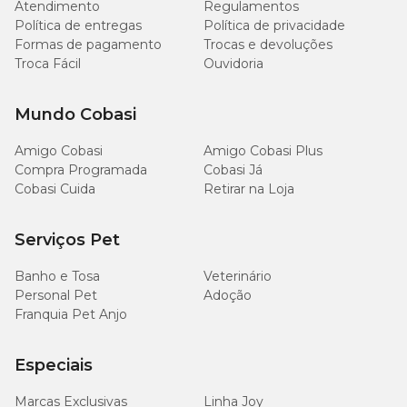
Atendimento
Regulamentos
veterinário.
Política de entregas
Política de privacidade
Formas de pagamento
Trocas e devoluções
Pomada Cipro-Otic: dica de conservação
Troca Fácil
Ouvidoria
Para o melhor aproveitamento da
pomada Cipro-Otic
, siga as
Mundo Cobasi
orientações da Syntec. Mantenha a embalagem original do
produto em local seco, arejado, protegido do sol e longe do alcance
de crianças e animais de estimação.
Amigo Cobasi
Amigo Cobasi Plus
Compra Programada
Cobasi Já
Cobasi Cuida
Retirar na Loja
Cipro-Otic com o melhor preço é na Cobasi
Serviços Pet
Para quem está procurando pela pomada
Cipro-Otic com o
melhor preço
para manter a saúde do cão em dia, o lugar ideal é
o pet shop online da Cobasi. Só aqui você tem à disposição uma
Banho e Tosa
Veterinário
coleção completa de
medicamentos para cães
e todos os produtos
Personal Pet
Adoção
da
Syntec
com descontos imperdíveis para quem faz parte da
Franquia Pet Anjo
Compra Programada
.
Especiais
Marcas Exclusivas
Linha Joy