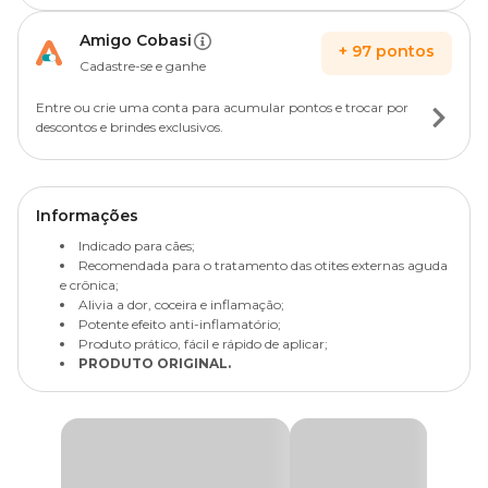
Amigo Cobasi
+
97
pontos
Cadastre-se e ganhe
Entre ou crie uma conta para acumular pontos e trocar por
descontos e brindes exclusivos.
Informações
Indicado para cães;
Recomendada para o tratamento das otites externas aguda
e crônica;
Alivia a dor, coceira e inflamação;
Potente efeito anti-inflamatório;
Produto prático, fácil e rápido de aplicar;
PRODUTO ORIGINAL.