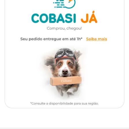
Ciprofloxacina, Clotrimazo e
problema.
Composição
Betametasona
Cipro-Otic: composição básica
Apresentação
Frasco com 15 g
Cada 100mg da pomada otológica para otite canina
Cipro-Otic
contém:
Tipo de Pet
Cachorros
Ciprofloxacina (base): 0,5g;
Clotrimazo: 1g;
Betametasona: 0,172g;
Veículo q.s.p: 100g.
Pomada Cipro-Otic: modo de uso
Usar a
pomada Cipro-Otic
para a o tratamento de otite canina é
bem simples. Basta fazer a aplicação devagar, quando o cão
estiver tranquilo. Faça movimentos de massagem que vão ajudar
a espalhar o produto por toda a região do ouvido. É importante ter
cuidado para não deixar que o remédio entre em contato com os
olhos e mucosas.
De acordo com o laboratório fabricante, a dosagem indicada é: