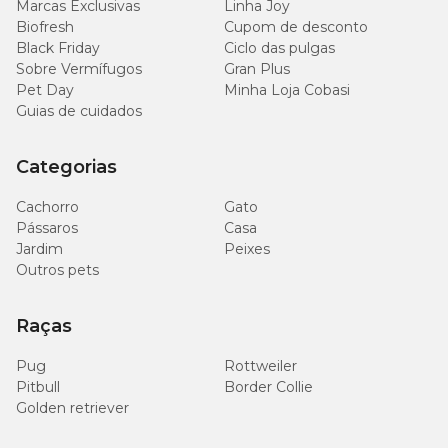
Marcas Exclusivas
Linha Joy
fêmeas prenhes, e o Chemital Gatos, para felinos de todas as
Biofresh
Cupom de desconto
idades.
Black Friday
Ciclo das pulgas
A fabricante dos medicamentos da linha Chemital é a Chemitec.
Sobre Vermífugos
Gran Plus
Presente no mercado brasileiro há mais de 20 anos, a indústria
Pet Day
Minha Loja Cobasi
farmacêutica para o segmento veterinário oferece medicamentos
Guias de cuidados
e insumos para animais de grande porte, além de linha de
produtos para os pets. Sua operação é 100% nacional.
Categorias
Na Cobasi, você encontra o
Chemital para Cães Chemitec com
preço
especial e excelentes ofertas.
Cachorro
Gato
Pássaros
Casa
Jardim
Peixes
Outros pets
Raças
Pug
Rottweiler
Pitbull
Border Collie
Golden retriever