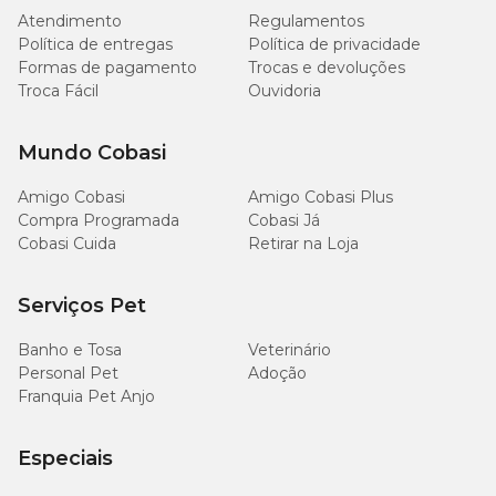
Atendimento
Regulamentos
3
Política de entregas
Política de privacidade
De 21 a 30kg
comprimidos
Formas de pagamento
Trocas e devoluções
Troca Fácil
Ouvidoria
4
De 31 a 40kg
comprimidos
Mundo Cobasi
Amigo Cobasi
Amigo Cobasi Plus
Compra Programada
Cobasi Já
Para os cães adultos, é indicado utilizar o produto a cada três
Cobasi Cuida
Retirar na Loja
meses para melhor proteção. No caso de fêmeas prenhes, a
sugestão é vermifugar antes da cobertura e 10 dias após o parto.
Antes de comprar, consulte um médico veterinário para receber as
Serviços Pet
orientações específicas para o seu bichinho.
Banho e Tosa
Veterinário
Chemital: anti-helmíntico de amplo espectro
Personal Pet
Adoção
Franquia Pet Anjo
Além do Chemital Cães, a família de anti-helmínticos possui
medicamentos para todas as fases dos animais de estimação.
Especiais
Existe o Chemital Puppy, desenvolvido para filhotes ou cães
adultos de raças miniaturas; o Chemital Plus, focado na saúde de