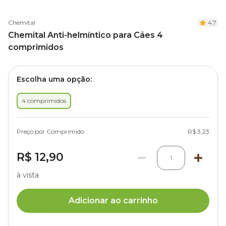
Chemital
4.7
Chemital Anti-helmíntico para Cães 4
comprimidos
Escolha uma opção:
4 comprimidos
Preço por Comprimido
R$ 3,23
R$ 12,90
1
à vista
Adicionar ao carrinho