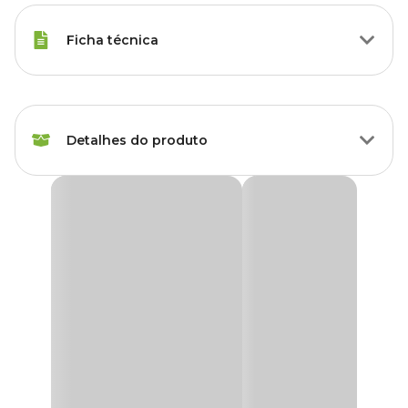
Ficha técnica
Marca
FG Import
Detalhes do produto
Cor
Branco
Gênero
Unissex
Cerquinha para Jardim com Encaixe Okla Branca
Todo charme e decoração para o seu ambiente com a
Cerquinha
Material
Plástico
para Jardim com Encaixe Okla Branca
feita de plástico, é ideal
para enfeitar jardins, terraços ou delimitar espaços.
Produto de ótima qualidade e durabilidade, resistente ao calor e
chuva com
preços
especiais.
Medidas aproximadas