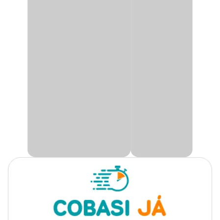
A
Cerâmica Boyu
são anéis de cerâmica que atuam do
desenvolvimento das bactérias necessárias para o correto
funcionamento dos filtros biológicos.
A sua forma em anéis permite fácil escoamento de grandes
volumes de água, além de aumentar o tempo de permanência
desta água multiplicando os caminhos de escoamento.
A matéria prima é cerâmica branca altamente porosa e com
baixíssimos níveis de óxidos de ferro e zero metais pesados fosfatos
e quaisquer outros agentes tóxicos para a vida aquática.
O uso da cerâmica como mídia filtrante biológica causa um efeito
renovador na água do seu aquário, fornece um ambiente mais
estável para a biologia do seu aquário.
Na Cobasi, você encontra a Cerâmica Boyu com
preço
especial.